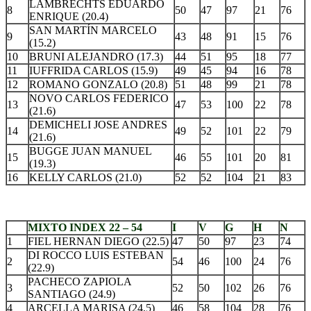
LAMBRECHTS EDUARDO
8
50
47
97
21
76
ENRIQUE (20.4)
SAN MARTÍN MARCELO
9
43
48
91
15
76
(15.2)
10
BRUNI ALEJANDRO (17.3)
44
51
95
18
77
11
IUFFRIDA CARLOS (15.9)
49
45
94
16
78
12
ROMANO GONZALO (20.8)
51
48
99
21
78
NOVO CARLOS FEDERICO
13
47
53
100
22
78
(21.6)
DEMICHELI JOSE ANDRES
14
49
52
101
22
79
(21.6)
BUGGE JUAN MANUEL
15
46
55
101
20
81
(19.3)
16
KELLY CARLOS (21.0)
52
52
104
21
83
.
MIXTO INDEX 22 – 54
I
V
G
H
N
1
FIEL HERNAN DIEGO (22.5)
47
50
97
23
74
DI ROCCO LUIS ESTEBAN
2
54
46
100
24
76
(22.9)
PACHECO ZAPIOLA
3
52
50
102
26
76
SANTIAGO (24.9)
4
ARCELLA MARISA (24.5)
46
58
104
28
76