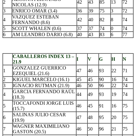
2
42
43
85
13
72
NICOLAS (12.9)
3
ENRICO OMAR (3.4)
36
39
75
3
72
VAZQUEZ ESTEBAN
4
42
40
82
8
74
FERNANDO (8.6)
5
SCOTT WHALEN (0.6)
37
37
74
0
74
6
AM LEANDRO DARIO (6.8)
40
43
83
6
77
.
CABALLEROS INDEX 13 –
I
V
G
H
N
21.9
GONZALEZ GUERRICO
1
47
46
93
22
71
EZEQUIEL (21.6)
2
KIGUEL MARCELO (16.1)
45
45
90
16
74
3
IGNACIO RUTMAN (21.9)
46
50
96
22
74
GARCIA FERNANDO RAÚL
4
44
49
93
19
74
(18.3)
TOCCAFONDI JORGE LUIS
5
46
45
91
16
75
(15.7)
SALINAS JULIO CESAR
6
47
48
95
20
75
(19.9)
WAGNER MAXIMILIANO
7
46
50
96
21
75
GASTON (20.5)