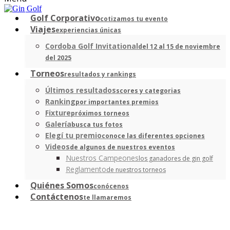
Golf Corporativo
cotizamos tu evento
Viajes
experiencias únicas
Cordoba Golf Invitational
del 12 al 15 de noviembre
del 2025
Torneos
resultados y rankings
Últimos resultados
scores y categorias
Ranking
por importantes premios
Fixture
próximos torneos
Galería
busca tus fotos
Elegí tu premio
conoce las diferentes opciones
Videos
de algunos de nuestros eventos
Nuestros Campeones
los ganadores de gin golf
Reglamento
de nuestros torneos
Quiénes Somos
conócenos
Contáctenos
te llamaremos