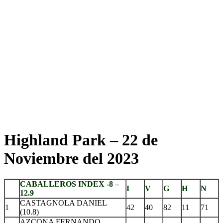
Highland Park – 22 de
Noviembre del 2023
CABALLEROS INDEX -8 –
I
V
G
H
N
12.9
CASTAGNOLA DANIEL
1
42
40
82
11
71
(10.8)
AZCONA FERNANDO