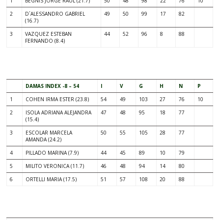
1
BEGNIS JORGE RAUL (21.7)
50
48
98
22
76
10
2
D´ALESSANDRO GABRIEL
49
50
99
17
82
(16.7)
3
VAZQUEZ ESTEBAN
44
52
96
8
88
FERNANDO (8.4)
–
DAMAS INDEX -8 – 54
I
V
G
H
N
P
1
COHEN IRMA ESTER (23.8)
54
49
103
27
76
10
2
ISOLA ADRIANA ALEJANDRA
47
48
95
18
77
(15.4)
3
ESCOLAR MARCELA
50
55
105
28
77
AMANDA (24.2)
4
PILLADO MARINA (7.9)
44
45
89
10
79
5
MILITO VERONICA (11.7)
46
48
94
14
80
6
ORTELLI MARIA (17.5)
51
57
108
20
88
–