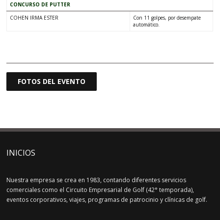
CONCURSO DE PUTTER
COHEN IRMA ESTER
Con 11 golpes, por desempate
automático.
–
FOTOS DEL EVENTO
INICIOS
Nuestra empresa se crea en 1983, contando diferentes servicios
comerciales como el Circuito Empresarial de Golf (42° temporada),
eventos corporativos, viajes, programas de patrocinio y clínicas de golf.