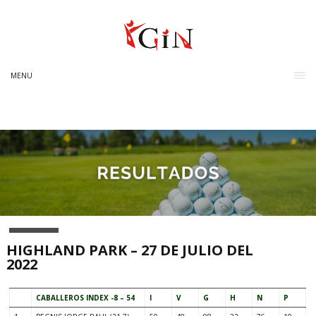
MENU
HIGHLAND PARK – 27 DE JULIO DEL
2022
CABALLEROS INDEX -8 – 54
I
V
G
H
N
P