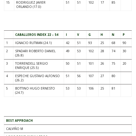
15
RODRIGUEZ JAVIER
51
51
102
17
85
ORLANDO (17.0)
.
CABALLEROS INDEX 22 – 54
I
V
G
H
N
P
1
IGNACIO RUTMAN (24.1)
42
51
93
25
68
90
2
SPADARI ROBERTO DANIEL
49
53
102
28
74
30
(26.8)
3
TORRENDELL SERGIO
50
51
101
26
75
20
ENRIQUE (25.5)
4
ESPECHE GUSTAVO ALFONSO
51
56
107
27
80
(26.2)
5
BOTTINO HUGO ERNESTO
53
53
106
25
81
(24.7)
.
BEST APPROACH
CALVIÑO M