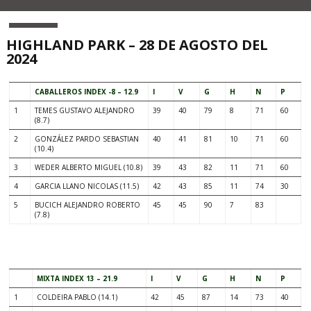
HIGHLAND PARK – 28 DE AGOSTO DEL
2024
CABALLEROS INDEX -8 – 12.9
I
V
G
H
N
P
1
TEMES GUSTAVO ALEJANDRO
39
40
79
8
71
60
(8.7)
2
GONZÁLEZ PARDO SEBASTIAN
40
41
81
10
71
60
(10.4)
3
WEDER ALBERTO MIGUEL (10.8)
39
43
82
11
71
60
4
GARCIA LLANO NICOLAS (11.5)
42
43
85
11
74
30
5
BUCICH ALEJANDRO ROBERTO
45
45
90
7
83
(7.8)
.
MIXTA INDEX 13 – 21.9
I
V
G
H
N
P
1
COLDEIRA PABLO (14.1)
42
45
87
14
73
40