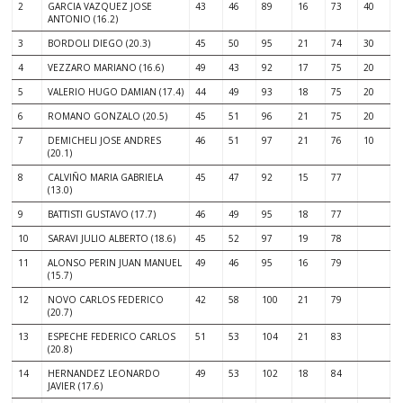
2
GARCIA VAZQUEZ JOSE
43
46
89
16
73
40
ANTONIO (16.2)
3
BORDOLI DIEGO (20.3)
45
50
95
21
74
30
4
VEZZARO MARIANO (16.6)
49
43
92
17
75
20
5
VALERIO HUGO DAMIAN (17.4)
44
49
93
18
75
20
6
ROMANO GONZALO (20.5)
45
51
96
21
75
20
7
DEMICHELI JOSE ANDRES
46
51
97
21
76
10
(20.1)
8
CALVIÑO MARIA GABRIELA
45
47
92
15
77
(13.0)
9
BATTISTI GUSTAVO (17.7)
46
49
95
18
77
10
SARAVI JULIO ALBERTO (18.6)
45
52
97
19
78
11
ALONSO PERIN JUAN MANUEL
49
46
95
16
79
(15.7)
12
NOVO CARLOS FEDERICO
42
58
100
21
79
(20.7)
13
ESPECHE FEDERICO CARLOS
51
53
104
21
83
(20.8)
14
HERNANDEZ LEONARDO
49
53
102
18
84
JAVIER (17.6)