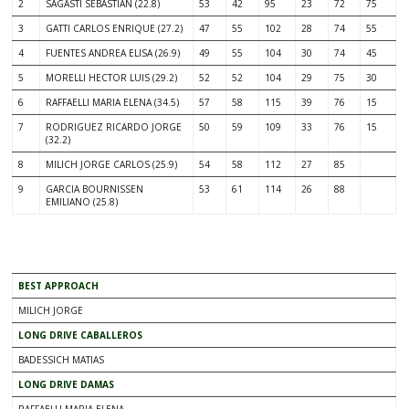
2
SAGASTI SEBASTIAN (22.8)
53
42
95
23
72
75
3
GATTI CARLOS ENRIQUE (27.2)
47
55
102
28
74
55
4
FUENTES ANDREA ELISA (26.9)
49
55
104
30
74
45
5
MORELLI HECTOR LUIS (29.2)
52
52
104
29
75
30
6
RAFFAELLI MARIA ELENA (34.5)
57
58
115
39
76
15
7
RODRIGUEZ RICARDO JORGE
50
59
109
33
76
15
(32.2)
8
MILICH JORGE CARLOS (25.9)
54
58
112
27
85
9
GARCIA BOURNISSEN
53
61
114
26
88
EMILIANO (25.8)
.
BEST APPROACH
MILICH JORGE
LONG DRIVE CABALLEROS
BADESSICH MATIAS
LONG DRIVE DAMAS