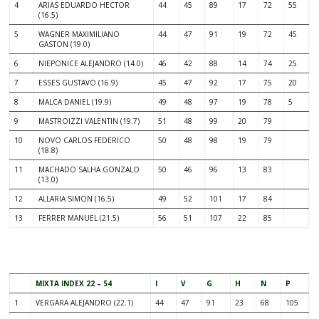
4
ARIAS EDUARDO HECTOR
44
45
89
17
72
55
(16.5)
5
WAGNER MAXIMILIANO
44
47
91
19
72
45
GASTON (19.0)
6
NIEPONICE ALEJANDRO (14.0)
46
42
88
14
74
25
7
ESSES GUSTAVO (16.9)
45
47
92
17
75
20
8
MALCA DANIEL (19.9)
49
48
97
19
78
5
9
MASTROIZZI VALENTIN (19.7)
51
48
99
20
79
10
NOVO CARLOS FEDERICO
50
48
98
19
79
(18.8)
11
MACHADO SALHA GONZALO
50
46
96
13
83
(13.0)
12
ALLARIA SIMON (16.5)
49
52
101
17
84
13
FERRER MANUEL (21.5)
56
51
107
22
85
.
MIXTA INDEX 22 – 54
I
V
G
H
N
P
1
VERGARA ALEJANDRO (22.1)
44
47
91
23
68
105