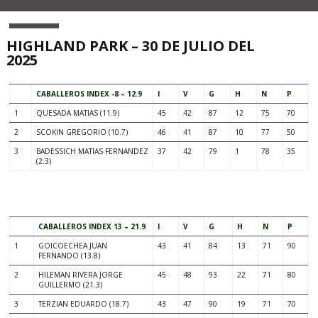
HIGHLAND PARK – 30 DE JULIO DEL
2025
CABALLEROS INDEX -8 – 12.9
I
V
G
H
N
P
1
QUESADA MATIAS (11.9)
45
42
87
12
75
70
2
SCOKIN GREGORIO (10.7)
46
41
87
10
77
50
3
BADESSICH MATIAS FERNANDEZ
37
42
79
1
78
35
(2.3)
.
CABALLEROS INDEX 13 – 21.9
I
V
G
H
N
P
1
GOICOECHEA JUAN
43
41
84
13
71
90
FERNANDO (13.8)
2
HILEMAN RIVERA JORGE
45
48
93
22
71
80
GUILLERMO (21.3)
3
TERZIAN EDUARDO (18.7)
43
47
90
19
71
70