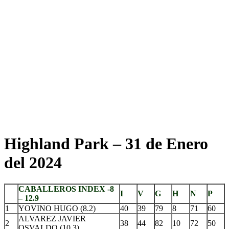
Highland Park – 31 de Enero
del 2024
CABALLEROS INDEX -8
I
V
G
H
N
P
– 12.9
1
YOVINO HUGO (8.2)
40
39
79
8
71
60
ALVAREZ JAVIER
2
38
44
82
10
72
50
OSVALDO (10.3)