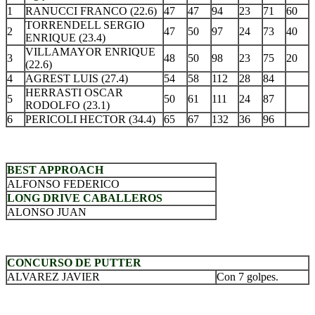
1
RANUCCI FRANCO (22.6)
47
47
94
23
71
60
TORRENDELL SERGIO
2
47
50
97
24
73
40
ENRIQUE (23.4)
VILLAMAYOR ENRIQUE
3
48
50
98
23
75
20
(22.6)
4
AGREST LUIS (27.4)
54
58
112
28
84
HERRASTI OSCAR
5
50
61
111
24
87
RODOLFO (23.1)
6
PERICOLI HECTOR (34.4)
65
67
132
36
96
.
BEST APPROACH
ALFONSO FEDERICO
LONG DRIVE CABALLEROS
ALONSO JUAN
.
CONCURSO DE PUTTER
ALVAREZ JAVIER
Con 7 golpes.
.