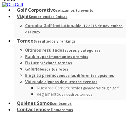
Golf Corporativo
cotizamos tu evento
Viajes
experiencias únicas
Cordoba Golf Invitational
del 12 al 15 de noviembre
del 2025
Torneos
resultados y rankings
Últimos resultados
scores y categorias
Ranking
por importantes premios
Fixture
próximos torneos
Galería
busca tus fotos
Elegí tu premio
conoce las diferentes opciones
Videos
de algunos de nuestros eventos
Nuestros Campeones
los ganadores de gin golf
Reglamento
de nuestros torneos
Quiénes Somos
conócenos
Contáctenos
te llamaremos