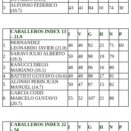
ALFONSO FEDERICO
3
43
41
84
10
74
30
(10.7)
.
CABALLEROS INDEX 13
I
V
G
H
N
P
– 21.9
HERNANDEZ
1
46
46
92
21
71
60
LEONARDO JAVIER (21.0)
SARAVI JULIO ALBERTO
2
50
48
98
19
79
(18.3)
RANUCCI DIEGO
3
48
48
96
16
80
MARIANO (16.1)
4
BATTISTI GUSTAVO (16.6)
49
49
98
17
81
ALONSO PERIN JUAN
5
50
47
97
15
82
MANUEL (14.7)
GARCIA CODD
6
MARCELO GUSTAVO
55
52
107
21
86
(20.7)
.
CABALLEROS INDEX 22
I
V
G
H
N
P
– 54