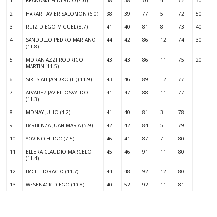
1
KRAÑASKY FEDERICO (4.6)
38
38
76
4
72
50
2
HARARI JAVIER SALOMON (6.0)
38
39
77
5
72
50
3
RUIZ DIEGO MIGUEL (8.7)
41
40
81
8
73
40
4
SANDULLO PEDRO MARIANO
44
42
86
12
74
30
(11.8)
5
MORAN AZZI RODRIGO
43
43
86
11
75
20
MARTIN (11.5)
6
SIRES ALEJANDRO (H) (11.9)
43
46
89
12
77
7
ALVAREZ JAVIER OSVALDO
41
47
88
11
77
(11.3)
8
MONAY JULIO (4.2)
41
40
81
3
78
9
BARBENZA JUAN MARIA (5.9)
42
42
84
5
79
10
YOVINO HUGO (7.5)
46
41
87
7
80
11
ELLERA CLAUDIO MARCELO
45
46
91
11
80
(11.4)
12
BACH HORACIO (11.7)
44
48
92
12
80
13
WESENACK DIEGO (10.8)
40
52
92
11
81
.