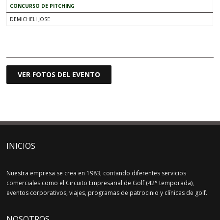
CONCURSO DE PITCHING
DEMICHELI JOSE
.
VER FOTOS DEL EVENTO
INICIOS
Nuestra empresa se crea en 1983, contando diferentes servicios
comerciales como el Circuito Empresarial de Golf (42° temporada),
eventos corporativos, viajes, programas de patrocinio y clínicas de golf.
NOSOTROS