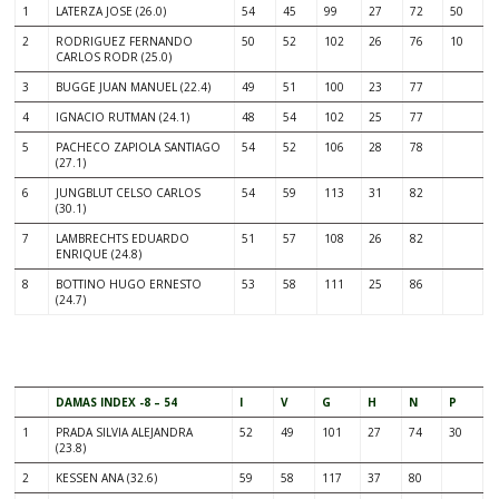
1
LATERZA JOSE (26.0)
54
45
99
27
72
50
2
RODRIGUEZ FERNANDO
50
52
102
26
76
10
CARLOS RODR (25.0)
3
BUGGE JUAN MANUEL (22.4)
49
51
100
23
77
4
IGNACIO RUTMAN (24.1)
48
54
102
25
77
5
PACHECO ZAPIOLA SANTIAGO
54
52
106
28
78
(27.1)
6
JUNGBLUT CELSO CARLOS
54
59
113
31
82
(30.1)
7
LAMBRECHTS EDUARDO
51
57
108
26
82
ENRIQUE (24.8)
8
BOTTINO HUGO ERNESTO
53
58
111
25
86
(24.7)
.
DAMAS INDEX -8 – 54
I
V
G
H
N
P
1
PRADA SILVIA ALEJANDRA
52
49
101
27
74
30
(23.8)
2
KESSEN ANA (32.6)
59
58
117
37
80