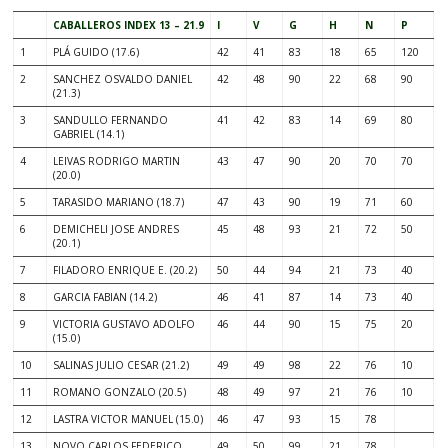
CABALLEROS INDEX 13 – 21.9
I
V
G
H
N
P
1
PLÁ GUIDO (17.6)
42
41
83
18
65
120
2
SANCHEZ OSVALDO DANIEL
42
48
90
22
68
90
(21.3)
3
SANDULLO FERNANDO
41
42
83
14
69
80
GABRIEL (14.1)
4
LEIVAS RODRIGO MARTIN
43
47
90
20
70
70
(20.0)
5
TARASIDO MARIANO (18.7)
47
43
90
19
71
60
6
DEMICHELI JOSE ANDRES
45
48
93
21
72
50
(20.1)
7
FILADORO ENRIQUE E. (20.2)
50
44
94
21
73
40
8
GARCIA FABIAN (14.2)
46
41
87
14
73
40
9
VICTORIA GUSTAVO ADOLFO
46
44
90
15
75
20
(15.0)
10
SALINAS JULIO CESAR (21.2)
49
49
98
22
76
10
11
ROMANO GONZALO (20.5)
48
49
97
21
76
10
12
LASTRA VICTOR MANUEL (15.0)
46
47
93
15
78
13
NOVO CARLOS FEDERICO
49
50
99
21
78