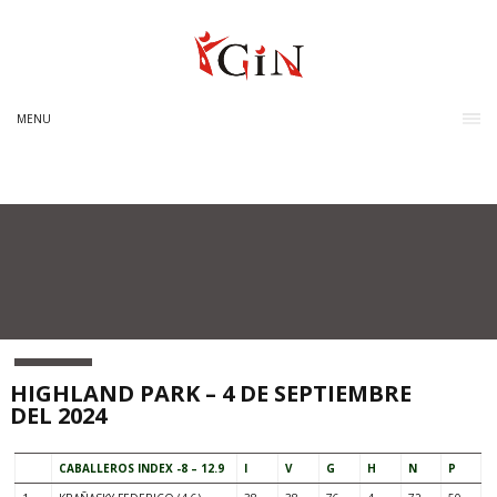
MENU
HIGHLAND PARK – 4 DE SEPTIEMBRE
DEL 2024
CABALLEROS INDEX -8 – 12.9
I
V
G
H
N
P