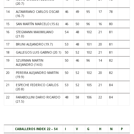
(20.7)
14
ALTAMIRANO CARLOS OSCAR
46
49
95
17
78
(16.7)
15
SAN MARTÍN MARCELO (15.6)
46
50
96
16
80
16
STEGMANN MAXIMILIANO
54
48
102
21
81
(21.0)
17
BRUNI ALEJANDRO (19.7)
53
48
101
20
81
18
GALLEGOS LUIS GABINO (20.1)
50
52
102
21
81
19
SZURMAN MARTIN
50
46
96
14
82
ALEJANDRO (14.0)
20
PEREIRA ALEJANDRO MARTIN
50
52
102
20
82
(19.9)
21
ESPECHE FEDERICO CARLOS
53
52
105
21
84
(20.8)
22
FARABOLLINI DARIO RICARDO
48
58
106
22
84
(21.5)
.
CABALLEROS INDEX 22 – 54
I
V
G
H
N
P