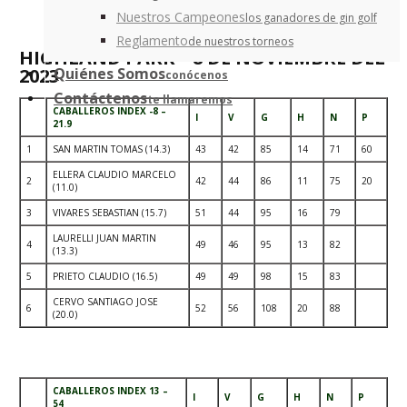
Nuestros Campeones
los ganadores de gin golf
Reglamento
de nuestros torneos
HIGHLAND PARK – 8 DE NOVIEMBRE DEL
2023
Quiénes Somos
conócenos
Contáctenos
te llamaremos
CABALLEROS INDEX -8 –
I
V
G
H
N
P
21.9
1
SAN MARTIN TOMAS (14.3)
43
42
85
14
71
60
ELLERA CLAUDIO MARCELO
2
42
44
86
11
75
20
(11.0)
3
VIVARES SEBASTIAN (15.7)
51
44
95
16
79
LAURELLI JUAN MARTIN
4
49
46
95
13
82
(13.3)
5
PRIETO CLAUDIO (16.5)
49
49
98
15
83
CERVO SANTIAGO JOSE
6
52
56
108
20
88
(20.0)
.
CABALLEROS INDEX 13 –
I
V
G
H
N
P
54