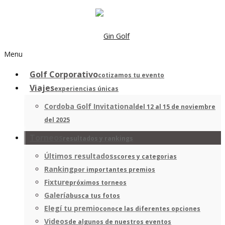
Menu
Golf Corporativo
cotizamos tu evento
Viajes
experiencias únicas
Cordoba Golf Invitational
del 12 al 15 de noviembre
del 2025
Torneos
resultados y rankings
Últimos resultados
scores y categorias
Ranking
por importantes premios
Fixture
próximos torneos
Galería
busca tus fotos
Elegí tu premio
conoce las diferentes opciones
Videos
de algunos de nuestros eventos