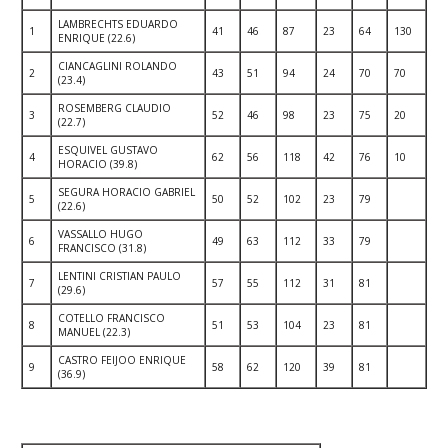
LAMBRECHTS EDUARDO
1
41
46
87
23
64
130
ENRIQUE (22.6)
CIANCAGLINI ROLANDO
2
43
51
94
24
70
70
(23.4)
ROSEMBERG CLAUDIO
3
52
46
98
23
75
20
(22.7)
ESQUIVEL GUSTAVO
4
62
56
118
42
76
10
HORACIO (39.8)
SEGURA HORACIO GABRIEL
5
50
52
102
23
79
(22.6)
VASSALLO HUGO
6
49
63
112
33
79
FRANCISCO (31.8)
LENTINI CRISTIAN PAULO
7
57
55
112
31
81
(29.6)
COTELLO FRANCISCO
8
51
53
104
23
81
MANUEL (22.3)
CASTRO FEIJOO ENRIQUE
9
58
62
120
39
81
(36.9)
.