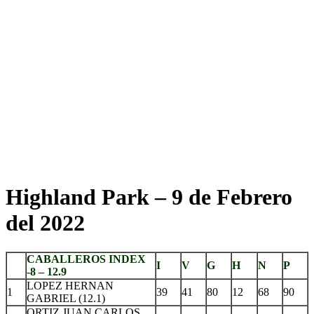
Highland Park – 9 de Febrero
del 2022
CABALLEROS INDEX
I
V
G
H
N
P
-8 – 12.9
LOPEZ HERNAN
1
39
41
80
12
68
90
GABRIEL (12.1)
ORTIZ JUAN CARLOS