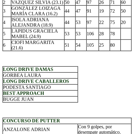
2
VAZQUEZ SILVIA (23.1)
50
47
97
26
71
60
GONZÁLEZ LOIZAGA
3
44
47
91
19
72
50
MARÍA CLARA (16.2)
ISOLA ADRIANA
4
44
53
97
22
75
20
ALEJANDRA (18.9)
LAPIDUS GRACIELA
5
53
53
106
28
78
MABEL (24.9)
CIOFI MARGARITA
6
51
54
105
25
80
(21.6)
.
LONG DRIVE DAMAS
GORBEA LAURA
LONG DRIVE CABALLEROS
PODESTA SANTIAGO
BEST APPROACH
BUGGE JUAN
.
CONCURSO DE PUTTER
Con 9 golpes, por
ANZALONE ADRIAN
desempate automático.