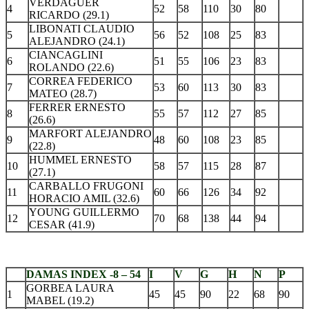
VERDAGUER
4
52
58
110
30
80
RICARDO (29.1)
LIBONATI CLAUDIO
5
56
52
108
25
83
ALEJANDRO (24.1)
CIANCAGLINI
6
51
55
106
23
83
ROLANDO (22.6)
CORREA FEDERICO
7
53
60
113
30
83
MATEO (28.7)
FERRER ERNESTO
8
55
57
112
27
85
(26.6)
MARFORT ALEJANDRO
9
48
60
108
23
85
(22.8)
HUMMEL ERNESTO
10
58
57
115
28
87
(27.1)
CARBALLO FRUGONI
11
60
66
126
34
92
HORACIO AMIL (32.6)
YOUNG GUILLERMO
12
70
68
138
44
94
CESAR (41.9)
.
DAMAS INDEX -8 – 54
I
V
G
H
N
P
GORBEA LAURA
1
45
45
90
22
68
90
MABEL (19.2)