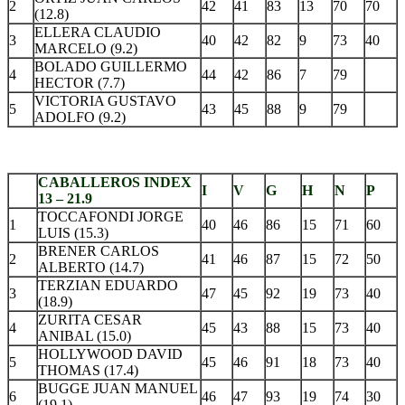
2
42
41
83
13
70
70
(12.8)
ELLERA CLAUDIO
3
40
42
82
9
73
40
MARCELO (9.2)
BOLADO GUILLERMO
4
44
42
86
7
79
HECTOR (7.7)
VICTORIA GUSTAVO
5
43
45
88
9
79
ADOLFO (9.2)
.
CABALLEROS INDEX
I
V
G
H
N
P
13 – 21.9
TOCCAFONDI JORGE
1
40
46
86
15
71
60
LUIS (15.3)
BRENER CARLOS
2
41
46
87
15
72
50
ALBERTO (14.7)
TERZIAN EDUARDO
3
47
45
92
19
73
40
(18.9)
ZURITA CESAR
4
45
43
88
15
73
40
ANIBAL (15.0)
HOLLYWOOD DAVID
5
45
46
91
18
73
40
THOMAS (17.4)
BUGGE JUAN MANUEL
6
46
47
93
19
74
30
(19.1)