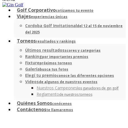
Golf Corporativo
cotizamos tu evento
Viajes
experiencias únicas
Cordoba Golf Invitational
del 12 al 15 de noviembre
del 2025
Torneos
resultados y rankings
Últimos resultados
scores y categorias
Ranking
por importantes premios
Fixture
próximos torneos
Galería
busca tus fotos
Elegí tu premio
conoce las diferentes opciones
Videos
de algunos de nuestros eventos
Nuestros Campeones
los ganadores de gin golf
Reglamento
de nuestros torneos
Quiénes Somos
conócenos
Contáctenos
te llamaremos