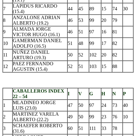
LAPIDUS RICARDO
7
44
45
89
15
74
30
(15.4)
ANZALONE ADRIAN
8
46
53
99
20
79
ALBERTO (19.2)
ALMADA JORGE
9
46
51
97
16
81
VICTOR HUGO (16.1)
GAMERMAN DANIEL
10
51
48
99
17
82
ADOLFO (16.5)
NUÑEZ DANIEL
11
50
52
102
20
82
ARTURO (19.3)
PAEZ FERNANDO
12
52
51
103
15
88
AGUSTIN (15.4)
.
CABALLEROS INDEX
I
V
G
H
N
P
22 – 54
MLADINEO JORGE
1
47
50
97
24
73
40
LUIS (23.0)
MARTINEZ VARELA
2
49
50
99
23
76
10
ALBERTO (22.2)
SCHAEFER ROBERTO
3
60
51
111
33
78
(31.6)