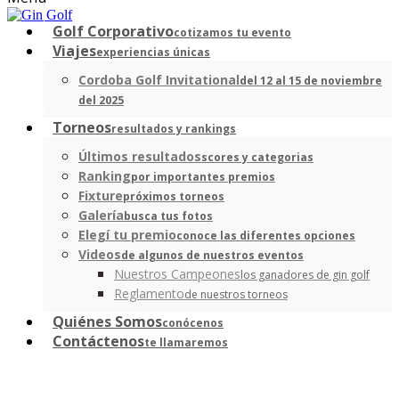
Golf Corporativo
cotizamos tu evento
Viajes
experiencias únicas
Cordoba Golf Invitational
del 12 al 15 de noviembre
del 2025
Torneos
resultados y rankings
Últimos resultados
scores y categorias
Ranking
por importantes premios
Fixture
próximos torneos
Galería
busca tus fotos
Elegí tu premio
conoce las diferentes opciones
Videos
de algunos de nuestros eventos
Nuestros Campeones
los ganadores de gin golf
Reglamento
de nuestros torneos
Quiénes Somos
conócenos
Contáctenos
te llamaremos