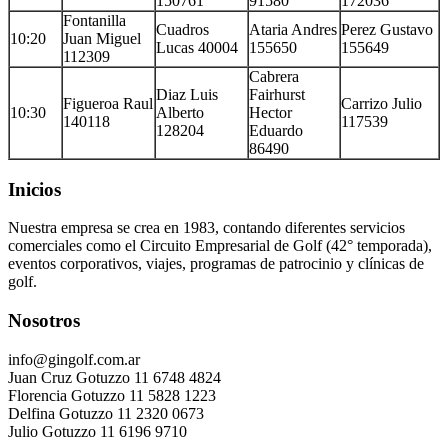
150761
91580
172036
Fontanilla
Cuadros
Ataria Andres
Perez Gustavo
10:20
Juan Miguel
Lucas 40004
155650
155649
112309
Cabrera
Diaz Luis
Fairhurst
Figueroa Raul
Carrizo Julio
10:30
Alberto
Hector
140118
117539
128204
Eduardo
86490
Inicios
Nuestra empresa se crea en 1983, contando diferentes servicios
comerciales como el Circuito Empresarial de Golf (42° temporada),
eventos corporativos, viajes, programas de patrocinio y clínicas de
golf.
Nosotros
info@gingolf.com.ar
Juan Cruz Gotuzzo 11 6748 4824
Florencia Gotuzzo 11 5828 1223
Delfina Gotuzzo 11 2320 0673
Julio Gotuzzo 11 6196 9710