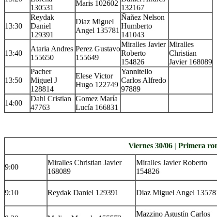
Maris 102602
130531
132167
Reydak
Ñañez Nelson
Diaz Miguel
13:30
Daniel
Humberto
Angel 135781
129391
141043
Miralles Javier
Miralles
Ataria Andres
Perez Gustavo
13:40
Roberto
Christian
155650
155649
154826
Javier 168089
Pacher
Yannitello
Elese Victor
13:50
Miguel J
Carlos Alfredo
Hugo 122749
128814
97889
Dahl Cristian
Gomez María
14:00
47763
Lucía 166831
.
Viernes 30/06 | Primera r
Miralles Christian Javier
Miralles Javier Roberto
9:00
168089
154826
9:10
Reydak Daniel 129391
Diaz Miguel Angel 13578
Mazzino Agustín Carlos