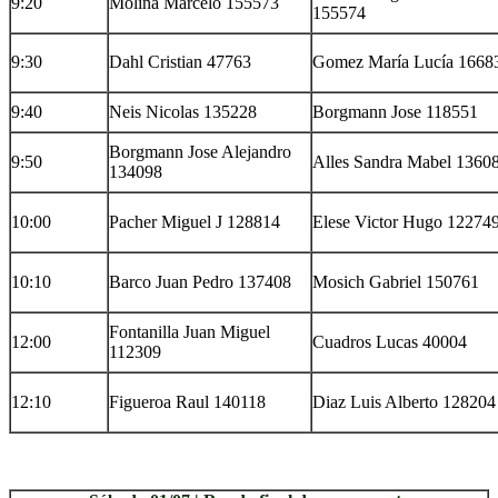
9:20
Molina Marcelo 155573
155574
9:30
Dahl Cristian 47763
Gomez María Lucía 1668
9:40
Neis Nicolas 135228
Borgmann Jose 118551
Borgmann Jose Alejandro
9:50
Alles Sandra Mabel 1360
134098
10:00
Pacher Miguel J 128814
Elese Victor Hugo 12274
10:10
Barco Juan Pedro 137408
Mosich Gabriel 150761
Fontanilla Juan Miguel
12:00
Cuadros Lucas 40004
112309
12:10
Figueroa Raul 140118
Diaz Luis Alberto 128204
..