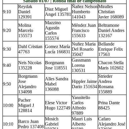
Sábado 01/07 | Ronda final de campeonato
Reydak
Ñañez Nelson
Miralles
Diaz Miguel
9:10
Daniel
Humberto
Christian
Angel 135781
129391
141043
Javier 168089
Mazzino
Molina
Méndez Juan
Beltramone
Agustín
9:20
Marcelo
Francisco
Daniel Andres
Carlos
155573
155633
132167
155574
Nuñez Maria
Bellande
Dahl Cristian
Gomez María
9:30
Del Rosario
Enrique Felix
47763
Lucía 166831
35047
17563
Gassmann
Neis Nicolas
Borgmann
Chacon Stella
9:40
Lorena
135228
Jose 118551
Maris 102602
130531
Borgmann
Strieder
Alles Sandra
Jose
Hippler Jaime
Andrea
9:50
Mabel
Alejandro
Dario 151634
Rossana
136088
134098
155889
Yannitello
Pacher
Elese Victor
Carlos
Prina Dante
10:00
Miguel J
Hugo 122749
Alfredo
88425
128814
97889
Mosich
Mauri Luis
Cafaro
Barco Juan
10:10
Gabriel
Alberto
Alejandro José
Pedro 137408