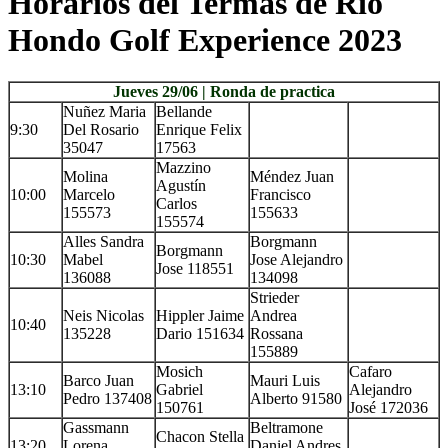
Horarios del Termas de Rio
Hondo Golf Experience 2023
Jueves 29/06 | Ronda de practica
Nuñez Maria
Bellande
9:30
Del Rosario
Enrique Felix
35047
17563
Mazzino
Molina
Méndez Juan
Agustín
10:00
Marcelo
Francisco
Carlos
155573
155633
155574
Alles Sandra
Borgmann
Borgmann
10:30
Mabel
Jose Alejandro
Jose 118551
136088
134098
Strieder
Neis Nicolas
Hippler Jaime
Andrea
10:40
135228
Dario 151634
Rossana
155889
Mosich
Cafaro
Barco Juan
Mauri Luis
13:10
Gabriel
Alejandro
Pedro 137408
Alberto 91580
150761
José 172036
Gassmann
Beltramone
Chacon Stella
13:20
Lorena
Daniel Andres