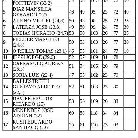
4
54
53
107
35
72
50
POITTEVIN (33,2)
DIAZ MANSILLA
5
46
49
95
23
72
40
GERARDO (22)
6
ALFINO MIGUEL (24,4)
50
48
98
25
73
35
7
LATERZA JOSE (23,3)
49
50
99
24
75
30
8
TOBIAS HORACIO (24,7)
53
50
103
26
77
25
FIELDER MARCELO
9
50
53
103
26
77
20
(24,8)
10
O´REILLY TOMAS (23,1)
46
55
101
24
77
10
11
IEZZI JORGE (29,6)
52
57
109
31
78
CAPRARULO ADRIAN
12
51
54
105
26
79
(25,3)
13
SORIA LUIS (22,4)
47
55
102
23
79
BALLESTRETTI
14
GUSTAVO ALBERTO
52
51
103
23
80
(22,3)
DAVIER HECTOR
15
53
56
109
26
83
RICARDO (25)
MENENDEZ JOSE
16
60
58
118
34
84
ADRIAN (32)
RUSH EDUARDO
17
55
61
116
23
93
SANTIAGO (22)