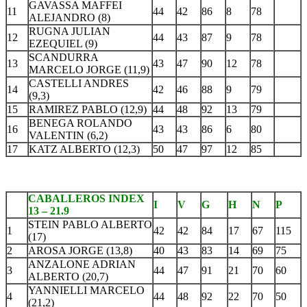
GAVASSA MAFFEI
11
44
42
86
8
78
ALEJANDRO (8)
RUGNA JULIAN
12
44
43
87
9
78
EZEQUIEL (9)
SCANDURRA
13
43
47
90
12
78
MARCELO JORGE (11,9)
CASTELLI ANDRES
14
42
46
88
9
79
(9,3)
15
RAMIREZ PABLO (12,9)
44
48
92
13
79
BENEGA ROLANDO
16
43
43
86
6
80
VALENTIN (6,2)
17
KATZ ALBERTO (12,3)
50
47
97
12
85
CABALLEROS INDEX
I
V
G
H
N
P
13 – 21.9
STEIN PABLO ALBERTO
1
42
42
84
17
67
115
(17)
2
AROSA JORGE (13,8)
40
43
83
14
69
75
ANZALONE ADRIAN
3
44
47
91
21
70
60
ALBERTO (20,7)
YANNIELLI MARCELO
4
44
48
92
22
70
50
(21,2)