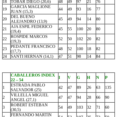
18
TOBAR DIEGO (20,6)
48
49
97
21
76
GARCIA MAGLIONE
19
44
49
93
16
77
JUAN (15,3)
DEL BUENO
20
45
49
94
14
80
ALEJANDRO (13,9)
AJA ESPIL FEDERICO
21
45
55
100
20
80
(19,4)
ROSPIDE MARCOS
22
52
50
102
20
82
(19,3)
PEDANTE FRANCISCO
23
48
52
100
18
82
(17,7)
24
SANTI HERNAN (14,1)
47
51
98
14
84
CABALLEROS INDEX
I
V
G
H
N
P
22 – 54
ESTRADA PABLO
1
42
47
89
26
63
135
SALVADOR (25)
VILLELLA MIGUEL
2
47
47
94
28
66
90
ANGEL (27,1)
ROBERT ESTEBAN
3
54
49
103
32
71
60
(30,5)
FERNANDO MARTIN