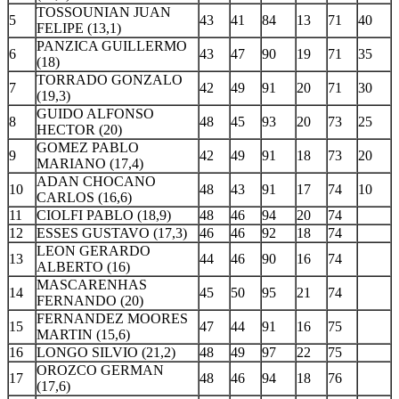
TOSSOUNIAN JUAN
5
43
41
84
13
71
40
FELIPE (13,1)
PANZICA GUILLERMO
6
43
47
90
19
71
35
(18)
TORRADO GONZALO
7
42
49
91
20
71
30
(19,3)
GUIDO ALFONSO
8
48
45
93
20
73
25
HECTOR (20)
GOMEZ PABLO
9
42
49
91
18
73
20
MARIANO (17,4)
ADAN CHOCANO
10
48
43
91
17
74
10
CARLOS (16,6)
11
CIOLFI PABLO (18,9)
48
46
94
20
74
12
ESSES GUSTAVO (17,3)
46
46
92
18
74
LEON GERARDO
13
44
46
90
16
74
ALBERTO (16)
MASCARENHAS
14
45
50
95
21
74
FERNANDO (20)
FERNANDEZ MOORES
15
47
44
91
16
75
MARTIN (15,6)
16
LONGO SILVIO (21,2)
48
49
97
22
75
OROZCO GERMAN
17
48
46
94
18
76
(17,6)