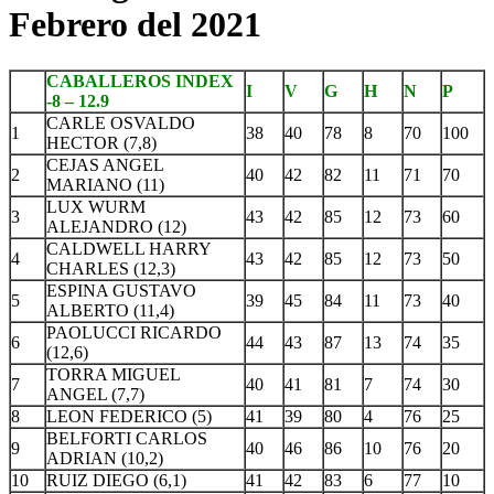
Febrero del 2021
CABALLEROS INDEX
I
V
G
H
N
P
-8 – 12.9
CARLE OSVALDO
1
38
40
78
8
70
100
HECTOR (7,8)
CEJAS ANGEL
2
40
42
82
11
71
70
MARIANO (11)
LUX WURM
3
43
42
85
12
73
60
ALEJANDRO (12)
CALDWELL HARRY
4
43
42
85
12
73
50
CHARLES (12,3)
ESPINA GUSTAVO
5
39
45
84
11
73
40
ALBERTO (11,4)
PAOLUCCI RICARDO
6
44
43
87
13
74
35
(12,6)
TORRA MIGUEL
7
40
41
81
7
74
30
ANGEL (7,7)
8
LEON FEDERICO (5)
41
39
80
4
76
25
BELFORTI CARLOS
9
40
46
86
10
76
20
ADRIAN (10,2)
10
RUIZ DIEGO (6,1)
41
42
83
6
77
10