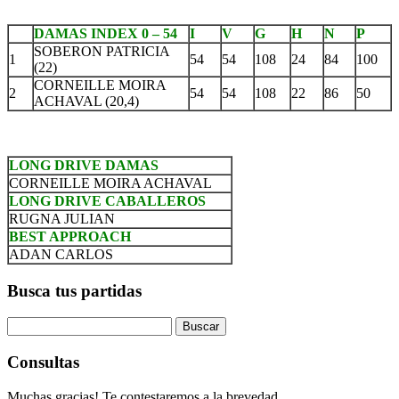
DAMAS INDEX 0 – 54
I
V
G
H
N
P
SOBERON PATRICIA
1
54
54
108
24
84
100
(22)
CORNEILLE MOIRA
2
54
54
108
22
86
50
ACHAVAL (20,4)
LONG DRIVE DAMAS
CORNEILLE MOIRA ACHAVAL
LONG DRIVE CABALLEROS
RUGNA JULIAN
BEST APPROACH
ADAN CARLOS
Busca tus partidas
Buscar
Consultas
Muchas gracias! Te contestaremos a la brevedad