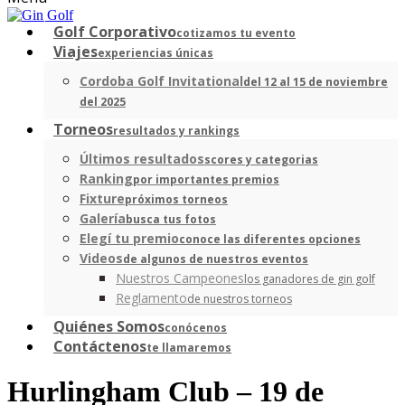
Golf Corporativo
cotizamos tu evento
Viajes
experiencias únicas
Cordoba Golf Invitational
del 12 al 15 de noviembre
del 2025
Torneos
resultados y rankings
Últimos resultados
scores y categorias
Ranking
por importantes premios
Fixture
próximos torneos
Galería
busca tus fotos
Elegí tu premio
conoce las diferentes opciones
Videos
de algunos de nuestros eventos
Nuestros Campeones
los ganadores de gin golf
Reglamento
de nuestros torneos
Quiénes Somos
conócenos
Contáctenos
te llamaremos
Hurlingham Club – 19 de