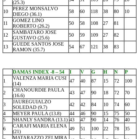
(25.3)
PEREZ MONSALVO
10
58
60
118
38
80
10
DIEGO (36.1)
GOMEZ LINO
11
50
58
108
27
81
ROBERTO (26.2)
SAMBATARO JOSE
12
50
59
109
27
82
GUSTAVO (25.6)
GUEDE SANTOS JOSE
13
54
67
121
38
83
RAMON (35.7)
DAMAS INDEX -8 – 54
I
V
G
H
N
P
VALENZA MARIA CUSI
1
47
40
87
15
72
100
(14)
CHANOURDIE PAULA
2
43
47
90
18
72
70
(16.6)
JAUREGUIALZO
3
42
42
84
10
74
60
SOLEDAD (9.7)
4
MEYER PAULA (13.8)
44
46
90
15
75
50
5
SHANLY SANDRA (13.1)
43
47
90
14
76
40
CARAFI MARIA ELENA
6
49
51
100
22
78
35
(21)
MATARAZZO ZELMIRA