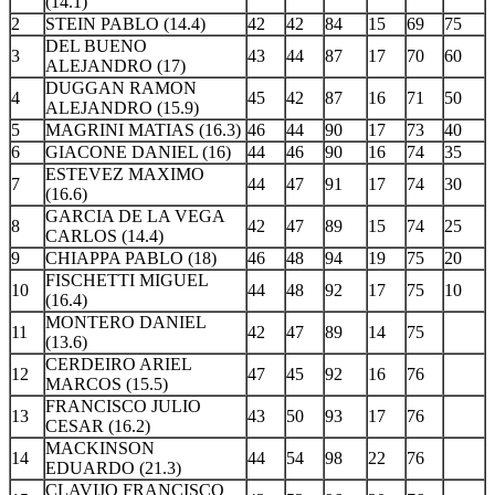
(14.1)
2
STEIN PABLO (14.4)
42
42
84
15
69
75
DEL BUENO
3
43
44
87
17
70
60
ALEJANDRO (17)
DUGGAN RAMON
4
45
42
87
16
71
50
ALEJANDRO (15.9)
5
MAGRINI MATIAS (16.3)
46
44
90
17
73
40
6
GIACONE DANIEL (16)
44
46
90
16
74
35
ESTEVEZ MAXIMO
7
44
47
91
17
74
30
(16.6)
GARCIA DE LA VEGA
8
42
47
89
15
74
25
CARLOS (14.4)
9
CHIAPPA PABLO (18)
46
48
94
19
75
20
FISCHETTI MIGUEL
10
44
48
92
17
75
10
(16.4)
MONTERO DANIEL
11
42
47
89
14
75
(13.6)
CERDEIRO ARIEL
12
47
45
92
16
76
MARCOS (15.5)
FRANCISCO JULIO
13
43
50
93
17
76
CESAR (16.2)
MACKINSON
14
44
54
98
22
76
EDUARDO (21.3)
CLAVIJO FRANCISCO