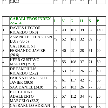
(19.1)
CABALLEROS INDEX
I
V
G
H
N
P
22 – 54
DAVIES HECTOR
1
52
49
101
39
62
140
RICARDO (36.8)
ZAMPRILE SEBASTIAN
2
49
52
101
32
69
75
LUIS (30.5)
CASTIGLIONI
3
FERNANDO JAVIER
53
46
99
28
71
60
(26.6)
HEER GUSTAVO
4
53
55
108
37
71
50
MARTIN (35.3)
DE PAMPHILIS
5
45
53
98
26
72
40
RICARDO (25.2)
FARIÑA FRANCISCO
6
56
61
117
42
75
35
JAVIER (39.6)
7
SAA DANIEL (24.9)
49
54
103
26
77
30
BUCCHIONI
8
ADALBERTO
55
57
112
34
78
25
MARCELO (32.2)
CAPRARULO ADRIAN
9
54
51
105
26
79
20