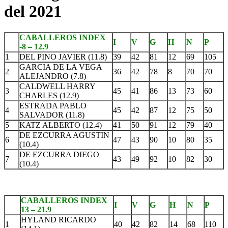
del 2021
CABALLEROS INDEX
I
V
G
H
N
P
-8 – 12.9
1
DEL PINO JAVIER (11.8)
39
42
81
12
69
105
GARCIA DE LA VEGA
2
36
42
78
8
70
70
ALEJANDRO (7.8)
CALDWELL HARRY
3
45
41
86
13
73
60
CHARLES (12.9)
ESTRADA PABLO
4
45
42
87
12
75
50
SALVADOR (11.8)
5
KATZ ALBERTO (12.4)
41
50
91
12
79
40
DE EZCURRA AGUSTIN
6
47
43
90
10
80
35
(10.4)
DE EZCURRA DIEGO
7
43
49
92
10
82
30
(10.4)
CABALLEROS INDEX
I
V
G
H
N
P
13 – 21.9
HYLAND RICARDO
1
40
42
82
14
68
110