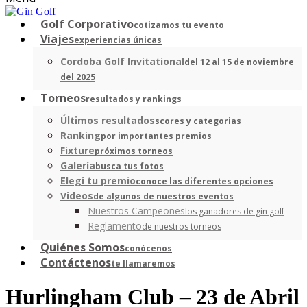
Golf Corporativo
cotizamos tu evento
Viajes
experiencias únicas
Cordoba Golf Invitational
del 12 al 15 de noviembre
del 2025
Torneos
resultados y rankings
Últimos resultados
scores y categorias
Ranking
por importantes premios
Fixture
próximos torneos
Galería
busca tus fotos
Elegí tu premio
conoce las diferentes opciones
Videos
de algunos de nuestros eventos
Nuestros Campeones
los ganadores de gin golf
Reglamento
de nuestros torneos
Quiénes Somos
conócenos
Contáctenos
te llamaremos
Hurlingham Club – 23 de Abril