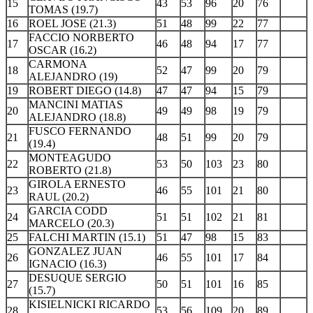
15
43
53
96
20
76
TOMAS (19.7)
16
ROEL JOSE (21.3)
51
48
99
22
77
FACCIO NORBERTO
17
46
48
94
17
77
OSCAR (16.2)
CARMONA
18
52
47
99
20
79
ALEJANDRO (19)
19
ROBERT DIEGO (14.8)
47
47
94
15
79
MANCINI MATIAS
20
49
49
98
19
79
ALEJANDRO (18.8)
FUSCO FERNANDO
21
48
51
99
20
79
(19.4)
MONTEAGUDO
22
53
50
103
23
80
ROBERTO (21.8)
GIROLA ERNESTO
23
46
55
101
21
80
RAUL (20.2)
GARCIA CODD
24
51
51
102
21
81
MARCELO (20.3)
25
FALCHI MARTIN (15.1)
51
47
98
15
83
GONZALEZ JUAN
26
46
55
101
17
84
IGNACIO (16.3)
DESUQUE SERGIO
27
50
51
101
16
85
(15.7)
KISIELNICKI RICARDO
28
53
56
109
20
89