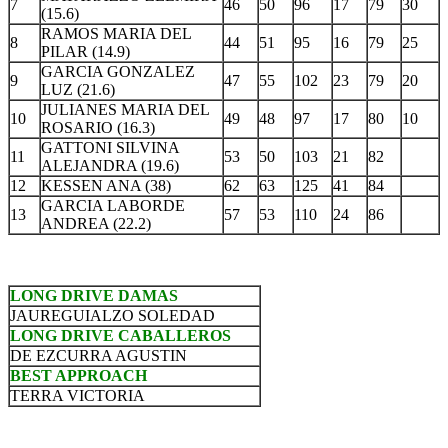
7
46
50
96
17
79
30
(15.6)
RAMOS MARIA DEL
8
44
51
95
16
79
25
PILAR (14.9)
GARCIA GONZALEZ
9
47
55
102
23
79
20
LUZ (21.6)
JULIANES MARIA DEL
10
49
48
97
17
80
10
ROSARIO (16.3)
GATTONI SILVINA
11
53
50
103
21
82
ALEJANDRA (19.6)
12
KESSEN ANA (38)
62
63
125
41
84
GARCIA LABORDE
13
57
53
110
24
86
ANDREA (22.2)
LONG DRIVE DAMAS
JAUREGUIALZO SOLEDAD
LONG DRIVE CABALLEROS
DE EZCURRA AGUSTIN
BEST APPROACH
TERRA VICTORIA