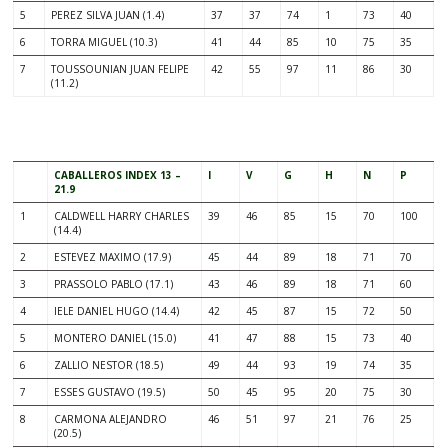
5
PEREZ SILVA JUAN (1.4)
37
37
74
1
73
40
6
TORRA MIGUEL (10.3)
41
44
85
10
75
35
7
TOUSSOUNIAN JUAN FELIPE
42
55
97
11
86
30
(11.2)
CABALLEROS INDEX 13 –
I
V
G
H
N
P
21.9
1
CALDWELL HARRY CHARLES
39
46
85
15
70
100
(14.4)
2
ESTEVEZ MAXIMO (17.9)
45
44
89
18
71
70
3
PRASSOLO PABLO (17.1)
43
46
89
18
71
60
4
IELE DANIEL HUGO (14.4)
42
45
87
15
72
50
5
MONTERO DANIEL (15.0)
41
47
88
15
73
40
6
ZALLIO NESTOR (18.5)
49
44
93
19
74
35
7
ESSES GUSTAVO (19.5)
50
45
95
20
75
30
8
CARMONA ALEJANDRO
46
51
97
21
76
25
(20.5)