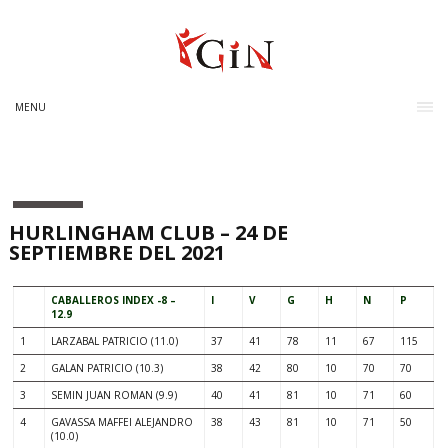
MENU
HURLINGHAM CLUB – 24 DE
SEPTIEMBRE DEL 2021
CABALLEROS INDEX -8 –
I
V
G
H
N
P
12.9
1
LARZABAL PATRICIO (11.0)
37
41
78
11
67
115
2
GALAN PATRICIO (10.3)
38
42
80
10
70
70
3
SEMIN JUAN ROMAN (9.9)
40
41
81
10
71
60
4
GAVASSA MAFFEI ALEJANDRO
38
43
81
10
71
50
(10.0)