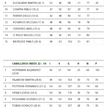
9
ELICAGARAY MARTIN (20.1)
52
46
98
21
77
20
10
CHIAPPA PABLO (19.2)
47
50
97
20
77
10
11
FERRER DIEGO (13.0)
42
48
90
13
77
12
ROSARIOS NICOLAS (17.4)
48
48
96
18
78
13
CERDEIRO ARIEL (15.5)
48
47
95
16
79
14
O REILLY MIGUEL (13.0)
48
45
93
13
80
15
MESPLEDE PABLO (20.4)
49
53
102
21
81
CABALLEROS INDEX 22 – 54
I
V
G
H
N
P
1
HOFFMANN ALEJANDRO
43
51
94
25
69
105
(23.8)
2
TALAMONI MARTIN (28.8)
49
54
103
30
73
70
3
POITTEVIN FERNANDO (31.2)
54
53
107
33
74
60
4
HENJES JORGE (34.2)
54
56
110
36
74
50
5
POSLEMAN GUSTAVO (27.2)
50
54
104
28
76
40
6
TOBIAS HORACIO (26.9)
55
52
107
28
79
35