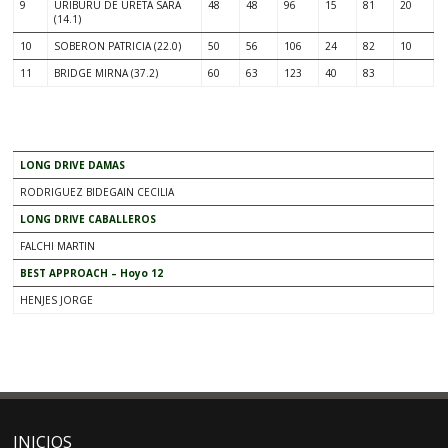
9
URIBURU DE URETA SARA
48
48
96
15
81
20
(14.1)
10
SOBERON PATRICIA (22.0)
50
56
106
24
82
10
11
BRIDGE MIRNA (37.2)
60
63
123
40
83
LONG DRIVE DAMAS
RODRIGUEZ BIDEGAIN CECILIA
LONG DRIVE CABALLEROS
FALCHI MARTIN
BEST APPROACH – Hoyo 12
HENJES JORGE
INICIOS