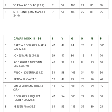
7
DE PINA RODOLFO (22.2)
51
52
103
23
80
30
8
GIORDANO JUAN MANUEL
51
54
105
25
80
25
(24.4)
DAMAS INDEX -8 – 54
I
V
G
H
N
P
1
GARCIA GONZALEZ MARIA
47
47
94
23
71
100
LUZ (21.1)
2
JONES MARIEL (14.2)
39
47
86
15
71
70
3
RODRIGUEZ BIDEGAIN
42
39
81
8
73
60
CECILIA (7.9)
4
FAILONI JOSEFINA (31.2)
51
58
109
34
75
50
5
PRADA SILVIA (21.1)
52
47
99
23
76
40
6
MALM MORGAN LILIANA
51
57
108
29
79
35
(27.4)
7
GONZALEZ URQUIZA
47
54
101
22
79
30
FLORENCIA (20.3)
8
KESSEN ANA (36.5)
64
55
119
39
80
25