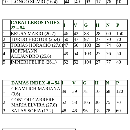
10
LONGO SILVIO (16.4)
44
49
93
17
76
10
.
CABALLEROS INDEX
I
V
G
H
N
P
22 – 54
1
BRUSA MARIO (26.7)
46
42
88
28
60
150
2
TURDO HECTOR (25.4)
50
47
97
27
70
70
3
TOBIAS HORACIO (27.8)
47
56
103
29
74
60
HOFFMANN
4
49
54
103
27
76
50
ALEJANDRO (25.6)
5
IMPIERI FELIPE (26.1)
52
52
104
27
77
40
.
DAMAS INDEX -8 – 54
I
V
G
H
N
P
GRAMLICH MARIANA
1
39
39
78
10
68
120
(9.6)
CONTOU CARRERE
2
52
53
105
30
75
70
MARIA ELVIRA (27.8)
3
SALAS SOFIA (17.2)
48
48
96
18
78
60
.