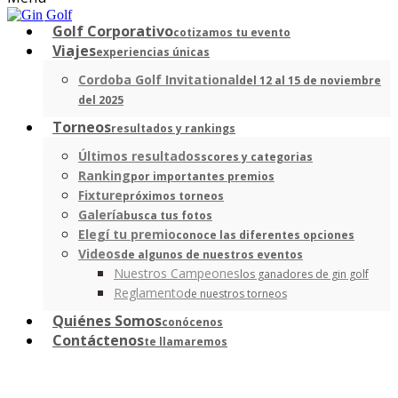
Golf Corporativo
cotizamos tu evento
Viajes
experiencias únicas
Cordoba Golf Invitational
del 12 al 15 de noviembre
del 2025
Torneos
resultados y rankings
Últimos resultados
scores y categorias
Ranking
por importantes premios
Fixture
próximos torneos
Galería
busca tus fotos
Elegí tu premio
conoce las diferentes opciones
Videos
de algunos de nuestros eventos
Nuestros Campeones
los ganadores de gin golf
Reglamento
de nuestros torneos
Quiénes Somos
conócenos
Contáctenos
te llamaremos