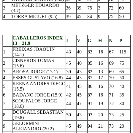
METZGER EDUARDO
3
36
39
75
3
72
60
(3.7)
4
TORRA MIGUEL (9.5)
39
45
84
9
75
50
.
CABALLEROS INDEX
I
V
G
H
N
P
13 – 21.9
FREIXAS JOAQUIN
1
43
40
83
16
67
115
(14.1)
CISNEROS TOMAS
2
45
40
85
16
69
75
(15.6)
3
AROSA JORGE (13.1)
39
43
82
13
69
65
4
ESSES GUSTAVO (16.8)
44
43
87
17
70
50
KEENA ANDRES DIEGO
5
41
45
86
16
70
40
(15.5)
6
BADANO JORGE (15.9)
42
45
87
16
71
35
SCOUFALOS JORGE
7
44
47
91
19
72
30
(18.6)
DOUGALL SEBASTIAN
8
50
43
93
20
73
25
(19.8)
GELORMINI
9
45
49
94
21
73
20
ALEJANDRO (20.2)