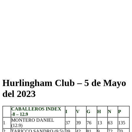
Hurlingham Club – 5 de Mayo
del 2023
CABALLEROS INDEX
I
V
G
H
N
P
-8 – 12.9
MONTERO DANIEL
1
37
39
76
13
63
135
(12.9)
2
TARICCO SANDRO (9.5)
39
42
81
9
72
70