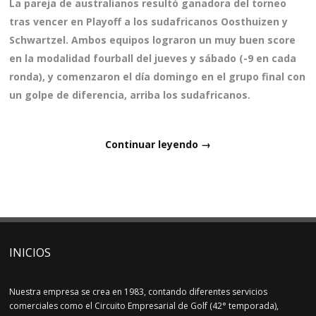
La pareja de australianos resultó ganadora del torneo
tras vencer en Playoff a los sudafricanos Oosthuizen y
Schwartzel. Ambos equipos lograron un muy buen score
en la modalidad fourball del jueves y sábado (-9 en cada
ronda), y comenzaron el día domingo en el grupo final con
un golpe de diferencia, arriba los sudafricanos.
Continuar leyendo →
INICIOS
Nuestra empresa se crea en 1983, contando diferentes servicios
comerciales como el Circuito Empresarial de Golf (42° temporada),