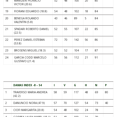
18
MANGIERI HORACIO
52
48
100
20
80
VICTOR (20.6)
19
FIORANI EDUARDO (18.8)
54
48
102
18
84
20
BENEGA ROLANDO
43
46
89
5
84
VALENTIN (5.8)
21
SPADARI ROBERTO DANIEL
52
55
107
22
85
(22.5)
22
PEREZ DANIEL ESTEBAN
72
70
142
56
86
(53.8)
23
BROSENS MIGUEL (18.3)
52
52
104
17
87
24
GARCIA CODD MARCELO
56
56
112
21
91
GUSTAVO (21.4)
DAMAS INDEX -8 – 54
I
V
G
H
N
P
1
TRAVERSO MARIA ANDREA
58
59
117
48
69
80
(42.2)
2
DANUNCIO NORA (47.9)
57
70
127
54
73
40
3
CIOFI MARGARITA (20.8)
54
48
102
24
78