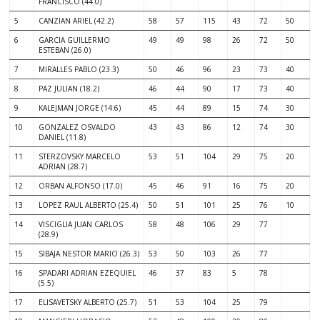
FRANCISCO (44.0)
5
CANZIAN ARIEL (42.2)
58
57
115
43
72
50
6
GARCIA GUILLERMO
49
49
98
26
72
50
ESTEBAN (26.0)
7
MIRALLES PABLO (23.3)
50
46
96
23
73
40
8
PAZ JULIAN (18.2)
46
44
90
17
73
40
9
KALEJMAN JORGE (14.6)
45
44
89
15
74
30
10
GONZALEZ OSVALDO
43
43
86
12
74
30
DANIEL (11.8)
11
STERZOVSKY MARCELO
53
51
104
29
75
20
ADRIAN (28.7)
12
ORBAN ALFONSO (17.0)
45
46
91
16
75
20
13
LOPEZ RAUL ALBERTO (25.4)
50
51
101
25
76
10
14
VISCIGLIA JUAN CARLOS
58
48
106
29
77
(28.9)
15
SIBAJA NESTOR MARIO (26.3)
53
50
103
26
77
16
SPADARI ADRIAN EZEQUIEL
46
37
83
5
78
(5.5)
17
ELISAVETSKY ALBERTO (25.7)
51
53
104
25
79