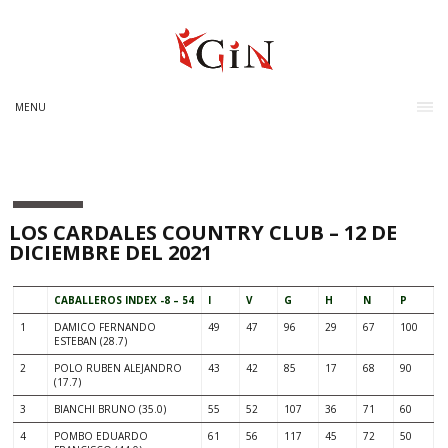
MENU
LOS CARDALES COUNTRY CLUB – 12 DE
DICIEMBRE DEL 2021
CABALLEROS INDEX -8 – 54
I
V
G
H
N
P
1
DAMICO FERNANDO
49
47
96
29
67
100
ESTEBAN (28.7)
2
POLO RUBEN ALEJANDRO
43
42
85
17
68
90
(17.7)
3
BIANCHI BRUNO (35.0)
55
52
107
36
71
60
4
POMBO EDUARDO
61
56
117
45
72
50