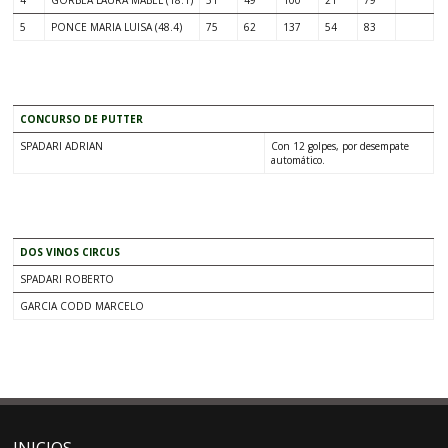
4
GORBEA LAURA MABEL (18.1)
51
49
100
21
79
5
PONCE MARIA LUISA (48.4)
75
62
137
54
83
CONCURSO DE PUTTER
SPADARI ADRIAN
Con 12 golpes, por desempate
automático.
DOS VINOS CIRCUS
SPADARI ROBERTO
GARCIA CODD MARCELO