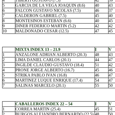
4
TIBERTI GUSTAVO (7.5)
42
39
5
GARCIA DE LA VEGA JOAQUIN (8.6)
40
43
6
FALCON GUSTAVO NICOLAS (7.5)
46
37
7
CALDERON GABRIEL (7.5)
45
40
8
MONTESINOS ESTEBAN (6.6)
40
45
9
DINER FEDERICO MARTIN (5.2)
42
42
10
MALDONADO CESAR (12.5)
47
45
.
MIXTA INDEX 13 – 21.9
I
V
1
ANZALONE ADRIAN ALBERTO (20.3)
48
43
2
LIMA DANIEL CARLOS (20.1)
44
47
3
INGILDE CLAUDIO GUSTAVO (18.4)
51
42
4
PRONE JORGE ALBERTO (16.7)
45
46
5
STRIKA PABLO IVAN (16.8)
46
47
6
MARTINEZ LUQUE ENRIQUE (17.4)
54
47
7
SALINAS MARCELO (20.1)
55
50
.
CABALLEROS INDEX 22 – 54
I
V
1
CORREA MARTIN (25.4)
45
51
2
BURGOS ALEJANDRO BERNARDO (22.5)
48
50