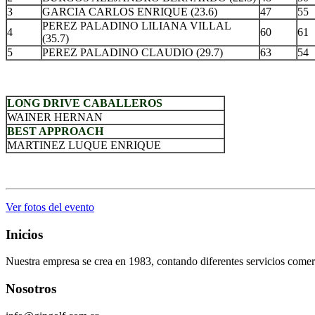
3
GARCIA CARLOS ENRIQUE (23.6)
47
55
PEREZ PALADINO LILIANA VILLAL
4
60
61
(35.7)
5
PEREZ PALADINO CLAUDIO (29.7)
63
54
.
LONG DRIVE CABALLEROS
WAINER HERNAN
BEST APPROACH
MARTINEZ LUQUE ENRIQUE
.
Ver fotos del evento
Inicios
Nuestra empresa se crea en 1983, contando diferentes servicios comerc
Nosotros