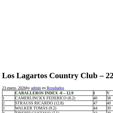
Los Lagartos Country Club – 22
23 enero, 2026
by
admin
en
Resultados
CABALLEROS INDEX -8 – 12.9
I
V
1
CAMERLINCKX FEDERICO (8.2)
40
38
2
STRAUSS RICARDO (12.8)
47
40
3
WALKER TOMÁS (9.2)
44
39