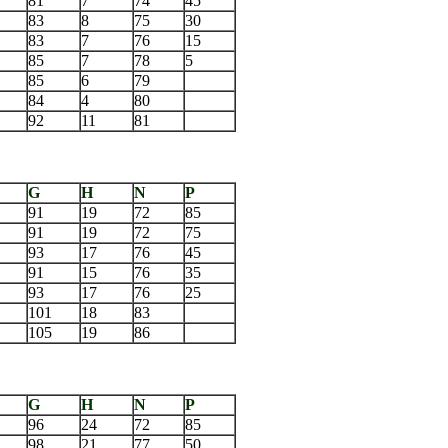
81
7
74
45
83
8
75
30
83
7
76
15
85
7
78
5
85
6
79
84
4
80
92
11
81
G
H
N
P
91
19
72
85
91
19
72
75
93
17
76
45
91
15
76
35
93
17
76
25
101
18
83
105
19
86
G
H
N
P
96
24
72
85
98
21
77
50