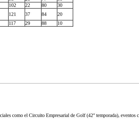
102
22
80
30
121
37
84
20
117
29
88
10
iales como el Circuito Empresarial de Golf (42° temporada), eventos cor