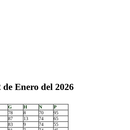
 de Enero del 2026
G
H
N
P
78
8
70
95
87
13
74
65
83
9
74
55