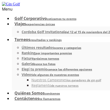
Menu
Golf Corporativo
cotizamos tu evento
Viajes
experiencias únicas
Cordoba Golf Invitational
del 12 al 15 de noviembre del 
Torneos
resultados y rankings
Últimos resultados
scores y categorias
Ranking
por importantes premios
Fixture
próximos torneos
Galería
busca tus fotos
Elegí tu premio
conoce las diferentes opciones
Videos
de algunos de nuestros eventos
Nuestros Campeones
los ganadores de gin golf
Reglamento
de nuestros torneos
Quiénes Somos
conócenos
Contáctenos
te llamaremos