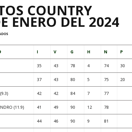
TOS COUNTRY
DE ENERO DEL 2024
ADOS
9
I
V
G
H
N
P
35
43
78
4
74
30
37
43
80
5
75
20
9.3)
42
42
84
7
77
NDRO (11.9)
41
49
90
12
78
44
46
90
9
81