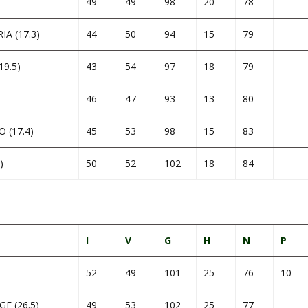
49
49
98
20
78
A (17.3)
44
50
94
15
79
9.5)
43
54
97
18
79
46
47
93
13
80
 (17.4)
45
53
98
15
83
)
50
52
102
18
84
I
V
G
H
N
P
52
49
101
25
76
10
E (26.5)
49
53
102
25
77