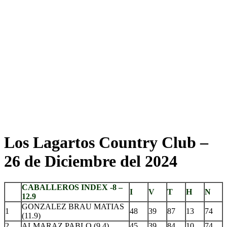
Los Lagartos Country Club –
26 de Diciembre del 2024
CABALLEROS INDEX -8 –
I
V
T
H
N
12.9
GONZALEZ BRAU MATIAS
1
48
39
87
13
74
(11.9)
2
ALMARAZ PABLO (9.4)
45
39
84
10
74