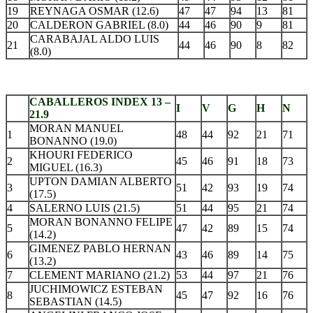
19
REYNAGA OSMAR (12.6)
47
47
94
13
81
20
CALDERON GABRIEL (8.0)
44
46
90
9
81
CARABAJAL ALDO LUIS
21
44
46
90
8
82
(8.0)
.
CABALLEROS INDEX 13 –
I
V
G
H
N
21.9
MORAN MANUEL
1
48
44
92
21
71
BONANNO (19.0)
KHOURI FEDERICO
2
45
46
91
18
73
MIGUEL (16.3)
UPTON DAMIAN ALBERTO
3
51
42
93
19
74
(17.5)
4
SALERNO LUIS (21.5)
51
44
95
21
74
MORAN BONANNO FELIPE
5
47
42
89
15
74
(14.2)
GIMENEZ PABLO HERNAN
6
43
46
89
14
75
(13.2)
7
CLEMENT MARIANO (21.2)
53
44
97
21
76
JUCHIMOWICZ ESTEBAN
8
45
47
92
16
76
SEBASTIAN (14.5)