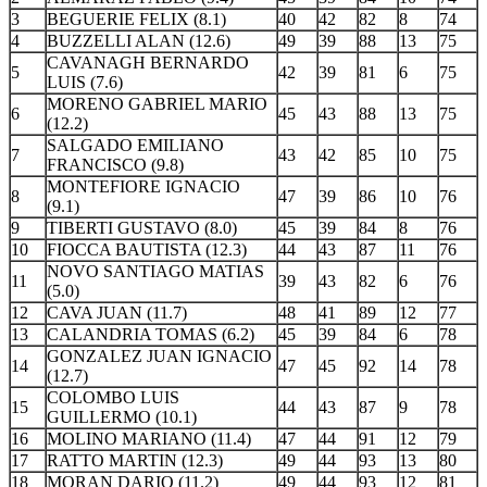
3
BEGUERIE FELIX (8.1)
40
42
82
8
74
4
BUZZELLI ALAN (12.6)
49
39
88
13
75
CAVANAGH BERNARDO
5
42
39
81
6
75
LUIS (7.6)
MORENO GABRIEL MARIO
6
45
43
88
13
75
(12.2)
SALGADO EMILIANO
7
43
42
85
10
75
FRANCISCO (9.8)
MONTEFIORE IGNACIO
8
47
39
86
10
76
(9.1)
9
TIBERTI GUSTAVO (8.0)
45
39
84
8
76
10
FIOCCA BAUTISTA (12.3)
44
43
87
11
76
NOVO SANTIAGO MATIAS
11
39
43
82
6
76
(5.0)
12
CAVA JUAN (11.7)
48
41
89
12
77
13
CALANDRIA TOMAS (6.2)
45
39
84
6
78
GONZALEZ JUAN IGNACIO
14
47
45
92
14
78
(12.7)
COLOMBO LUIS
15
44
43
87
9
78
GUILLERMO (10.1)
16
MOLINO MARIANO (11.4)
47
44
91
12
79
17
RATTO MARTIN (12.3)
49
44
93
13
80
18
MORAN DARIO (11.2)
49
44
93
12
81