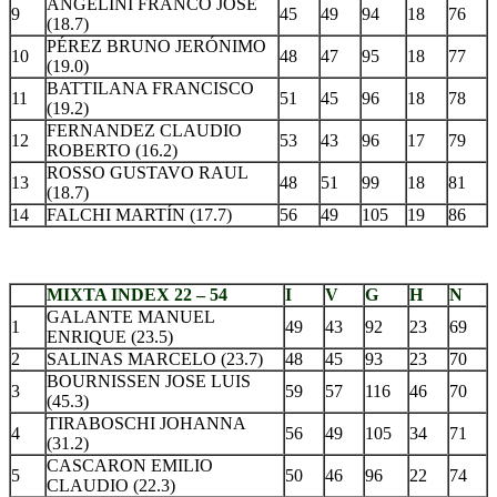
ANGELINI FRANCO JOSE
9
45
49
94
18
76
(18.7)
PÉREZ BRUNO JERÓNIMO
10
48
47
95
18
77
(19.0)
BATTILANA FRANCISCO
11
51
45
96
18
78
(19.2)
FERNANDEZ CLAUDIO
12
53
43
96
17
79
ROBERTO (16.2)
ROSSO GUSTAVO RAUL
13
48
51
99
18
81
(18.7)
14
FALCHI MARTÍN (17.7)
56
49
105
19
86
.
MIXTA INDEX 22 – 54
I
V
G
H
N
GALANTE MANUEL
1
49
43
92
23
69
ENRIQUE (23.5)
2
SALINAS MARCELO (23.7)
48
45
93
23
70
BOURNISSEN JOSE LUIS
3
59
57
116
46
70
(45.3)
TIRABOSCHI JOHANNA
4
56
49
105
34
71
(31.2)
CASCARON EMILIO
5
50
46
96
22
74
CLAUDIO (22.3)