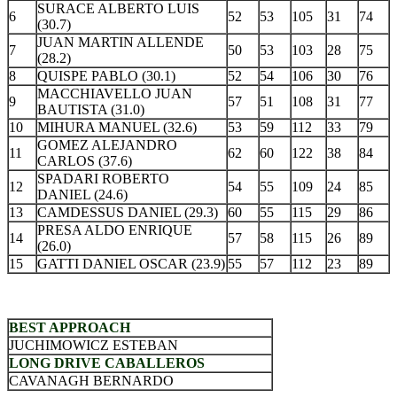
SURACE ALBERTO LUIS
6
52
53
105
31
74
(30.7)
JUAN MARTIN ALLENDE
7
50
53
103
28
75
(28.2)
8
QUISPE PABLO (30.1)
52
54
106
30
76
MACCHIAVELLO JUAN
9
57
51
108
31
77
BAUTISTA (31.0)
10
MIHURA MANUEL (32.6)
53
59
112
33
79
GOMEZ ALEJANDRO
11
62
60
122
38
84
CARLOS (37.6)
SPADARI ROBERTO
12
54
55
109
24
85
DANIEL (24.6)
13
CAMDESSUS DANIEL (29.3)
60
55
115
29
86
PRESA ALDO ENRIQUE
14
57
58
115
26
89
(26.0)
15
GATTI DANIEL OSCAR (23.9)
55
57
112
23
89
.
BEST APPROACH
JUCHIMOWICZ ESTEBAN
LONG DRIVE CABALLEROS
CAVANAGH BERNARDO