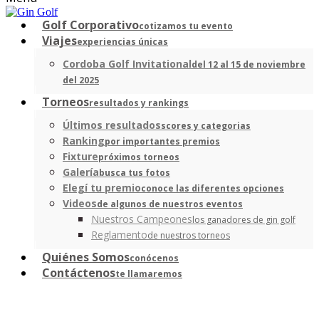
Golf Corporativo
cotizamos tu evento
Viajes
experiencias únicas
Cordoba Golf Invitational
del 12 al 15 de noviembre
del 2025
Torneos
resultados y rankings
Últimos resultados
scores y categorias
Ranking
por importantes premios
Fixture
próximos torneos
Galería
busca tus fotos
Elegí tu premio
conoce las diferentes opciones
Videos
de algunos de nuestros eventos
Nuestros Campeones
los ganadores de gin golf
Reglamento
de nuestros torneos
Quiénes Somos
conócenos
Contáctenos
te llamaremos