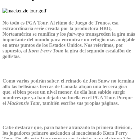
No todo es PGA Tour. Al ritmo de Juego de Tronos, esa
extraordinaria serie creada por la productora HBO,
Norteamérica se ramifica y los
fairways
transgreden la gira más
importante del mundo para encontrar un refugio más amigable
en otros puntos de los Estados Unidos. Nos referimos, por
supuesto, al
Korn Ferry Tour,
la gira del segundo escalafón de
golfistas.
Como varios podrán saber, el reinado de Jon Snow no termina
allí: las bellísimas tierras de Canadá alojan una tercera gira
que, si bien posee un nivel menor, de ella han sabido surgir
nombres que ya han dejado su huella en el PGA Tour. Porque
el
Mackenzie Tour
, también escribe sus propias páginas.
Cabe destacar que, para haber alcanzado la primera división,
los jugadores primero ascienden al mencionado Korn Ferry
Tour. De allí, este Tour reserva sus tarjetas para el grupo
The