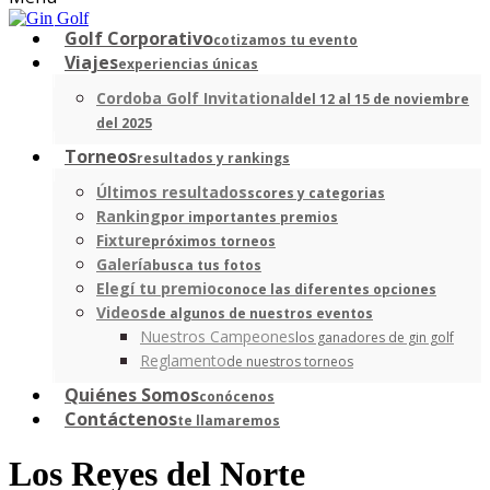
Golf Corporativo
cotizamos tu evento
Viajes
experiencias únicas
Cordoba Golf Invitational
del 12 al 15 de noviembre
del 2025
Torneos
resultados y rankings
Últimos resultados
scores y categorias
Ranking
por importantes premios
Fixture
próximos torneos
Galería
busca tus fotos
Elegí tu premio
conoce las diferentes opciones
Videos
de algunos de nuestros eventos
Nuestros Campeones
los ganadores de gin golf
Reglamento
de nuestros torneos
Quiénes Somos
conócenos
Contáctenos
te llamaremos
Los Reyes del Norte