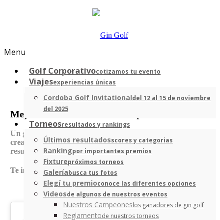
Menu
Golf Corporativo
cotizamos tu evento
Viajes
experiencias únicas
Cordoba Golf Invitational
del 12 al 15 de noviembre
del 2025
Mejora con una buena rutina previa
Torneos
resultados y rankings
Un gran tip gracias a nuestro amigo Manu Peluffo, para
Últimos resultados
scores y categorias
crear una rutina previa que nos ayude a lograr los
Ranking
resultados deseados.
por importantes premios
Fixture
próximos torneos
Te invitamos a seguirlo en su Instagram:
@manupeluffo
Galería
busca tus fotos
Elegí tu premio
conoce las diferentes opciones
Videos
de algunos de nuestros eventos
Nuestros Campeones
los ganadores de gin golf
Reglamento
de nuestros torneos