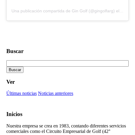
Una publicación compartida de Gin Golf (@gingolfarg)
el
3 May, 
Buscar
Buscar
Ver
Últimas noticias
Noticias anteriores
Inicios
Nuestra empresa se crea en 1983, contando diferentes servicios
comerciales como el Circuito Empresarial de Golf (42°