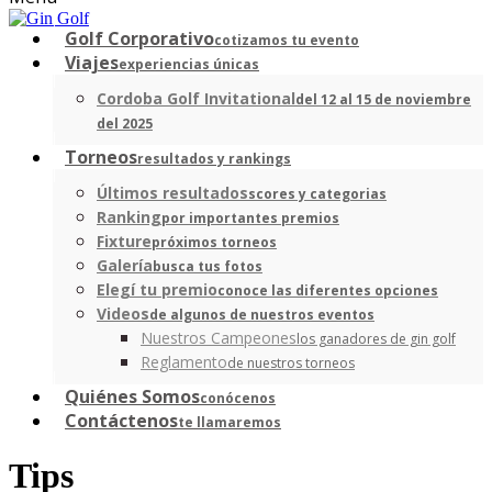
Golf Corporativo
cotizamos tu evento
Viajes
experiencias únicas
Cordoba Golf Invitational
del 12 al 15 de noviembre
del 2025
Torneos
resultados y rankings
Últimos resultados
scores y categorias
Ranking
por importantes premios
Fixture
próximos torneos
Galería
busca tus fotos
Elegí tu premio
conoce las diferentes opciones
Videos
de algunos de nuestros eventos
Nuestros Campeones
los ganadores de gin golf
Reglamento
de nuestros torneos
Quiénes Somos
conócenos
Contáctenos
te llamaremos
Tips