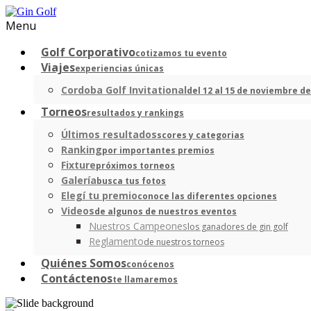
Menu
Golf Corporativo
cotizamos tu evento
Viajes
experiencias únicas
Cordoba Golf Invitational
del 12 al 15 de noviembre de
Torneos
resultados y rankings
Últimos resultados
scores y categorias
Ranking
por importantes premios
Fixture
próximos torneos
Galería
busca tus fotos
Elegí tu premio
conoce las diferentes opciones
Videos
de algunos de nuestros eventos
Nuestros Campeones
los ganadores de gin golf
Reglamento
de nuestros torneos
Quiénes Somos
conócenos
Contáctenos
te llamaremos