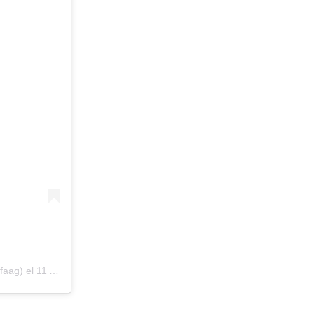
faag)
el
11 Ago, 2020 a las 2:57 PDT