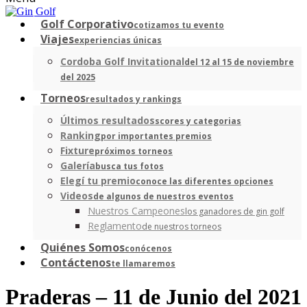
Golf Corporativo
cotizamos tu evento
Viajes
experiencias únicas
Cordoba Golf Invitational
del 12 al 15 de noviembre
del 2025
Torneos
resultados y rankings
Últimos resultados
scores y categorias
Ranking
por importantes premios
Fixture
próximos torneos
Galería
busca tus fotos
Elegí tu premio
conoce las diferentes opciones
Videos
de algunos de nuestros eventos
Nuestros Campeones
los ganadores de gin golf
Reglamento
de nuestros torneos
Quiénes Somos
conócenos
Contáctenos
te llamaremos
Praderas – 11 de Junio del 2021