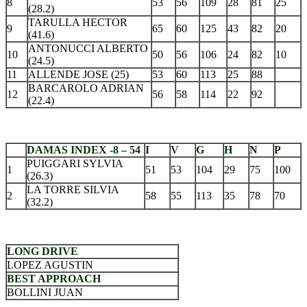
8
53
56
109
28
81
25
(28.2)
TARULLA HECTOR
9
65
60
125
43
82
20
(41.6)
ANTONUCCI ALBERTO
10
50
56
106
24
82
10
(24.5)
11
ALLENDE JOSE (25)
53
60
113
25
88
BARCAROLO ADRIAN
12
56
58
114
22
92
(22.4)
DAMAS INDEX -8 – 54
I
V
G
H
N
P
PUIGGARI SYLVIA
1
51
53
104
29
75
100
(26.3)
LA TORRE SILVIA
2
58
55
113
35
78
70
(32.2)
LONG DRIVE
LOPEZ AGUSTIN
BEST APPROACH
BOLLINI JUAN