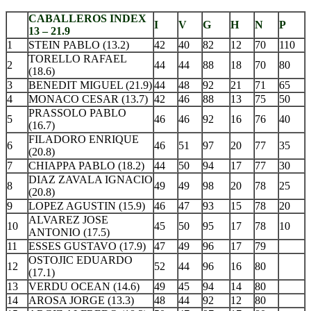
CABALLEROS INDEX
I
V
G
H
N
P
13 – 21.9
1
STEIN PABLO (13.2)
42
40
82
12
70
110
TORELLO RAFAEL
2
44
44
88
18
70
80
(18.6)
3
BENEDIT MIGUEL (21.9)
44
48
92
21
71
65
4
MONACO CESAR (13.7)
42
46
88
13
75
50
PRASSOLO PABLO
5
46
46
92
16
76
40
(16.7)
FILADORO ENRIQUE
6
46
51
97
20
77
35
(20.8)
7
CHIAPPA PABLO (18.2)
44
50
94
17
77
30
DIAZ ZAVALA IGNACIO
8
49
49
98
20
78
25
(20.8)
9
LOPEZ AGUSTIN (15.9)
46
47
93
15
78
20
ALVAREZ JOSE
10
45
50
95
17
78
10
ANTONIO (17.5)
11
ESSES GUSTAVO (17.9)
47
49
96
17
79
OSTOJIC EDUARDO
12
52
44
96
16
80
(17.1)
13
VERDU OCEAN (14.6)
49
45
94
14
80
14
AROSA JORGE (13.3)
48
44
92
12
80