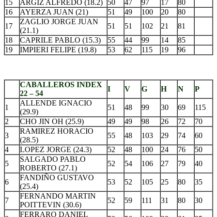
15
ARGIZ ALFREDO (18.2)
50
47
97
17
80
16
AYERZA JUAN (21)
51
49
100
20
80
ZAGLIO JORGE JUAN
17
51
51
102
21
81
(21.1)
18
CAPRILE PABLO (15.3)
55
44
99
14
85
19
IMPIERI FELIPE (19.8)
53
62
115
19
96
CABALLEROS INDEX
I
V
G
H
N
P
22 – 54
ALLENDE IGNACIO
1
51
48
99
30
69
115
(29.9)
2
CHO JIN OH (25.9)
49
49
98
26
72
70
RAMIREZ HORACIO
3
55
48
103
29
74
60
(28.5)
4
LOPEZ JORGE (24.3)
52
48
100
24
76
50
SALGADO PABLO
5
52
54
106
27
79
40
ROBERTO (27.1)
FANDIÑO GUSTAVO
6
53
52
105
25
80
35
(25.4)
FERNANDO MARTIN
7
52
59
111
31
80
30
POITTEVIN (30.6)
FERRARO DANIEL