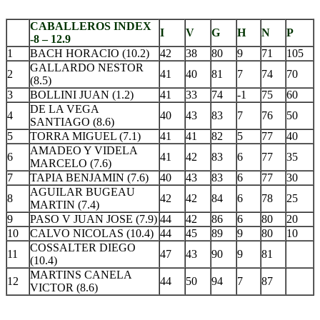
CABALLEROS INDEX
I
V
G
H
N
P
-8 – 12.9
1
BACH HORACIO (10.2)
42
38
80
9
71
105
GALLARDO NESTOR
2
41
40
81
7
74
70
(8.5)
3
BOLLINI JUAN (1.2)
41
33
74
-1
75
60
DE LA VEGA
4
40
43
83
7
76
50
SANTIAGO (8.6)
5
TORRA MIGUEL (7.1)
41
41
82
5
77
40
AMADEO Y VIDELA
6
41
42
83
6
77
35
MARCELO (7.6)
7
TAPIA BENJAMIN (7.6)
40
43
83
6
77
30
AGUILAR BUGEAU
8
42
42
84
6
78
25
MARTIN (7.4)
9
PASO V JUAN JOSE (7.9)
44
42
86
6
80
20
10
CALVO NICOLAS (10.4)
44
45
89
9
80
10
COSSALTER DIEGO
11
47
43
90
9
81
(10.4)
MARTINS CANELA
12
44
50
94
7
87
VICTOR (8.6)