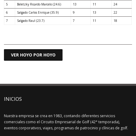
5
Beletzky Ricardo Marcelo (24.6)
13
11
24
6
Salgado Carlos Enrique (35.9)
9
13
22
7
Salgado Raul (23.7)
7
11
18
.
VER HOYO POR HOYO
INICIOS
Nuestra empresa se crea en 1983, contando diferentes servicios
comerciales como el Circuito Empresarial de Golf (42° temporada),
eventos corporativos, viajes, programas de patrocinio y clínicas de golf.