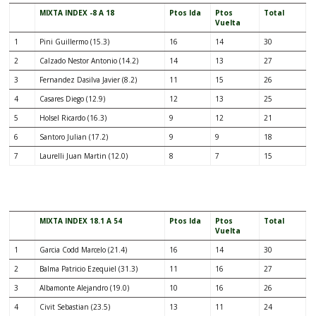
MIXTA INDEX -8 A 18
Ptos Ida
Ptos
Total
Vuelta
1
Pini Guillermo (15.3)
16
14
30
2
Calzado Nestor Antonio (14.2)
14
13
27
3
Fernandez Dasilva Javier (8.2)
11
15
26
4
Casares Diego (12.9)
12
13
25
5
Holsel Ricardo (16.3)
9
12
21
6
Santoro Julian (17.2)
9
9
18
7
Laurelli Juan Martin (12.0)
8
7
15
.
MIXTA INDEX 18.1 A 54
Ptos Ida
Ptos
Total
Vuelta
1
Garcia Codd Marcelo (21.4)
16
14
30
2
Balma Patricio Ezequiel (31.3)
11
16
27
3
Albamonte Alejandro (19.0)
10
16
26
4
Civit Sebastian (23.5)
13
11
24