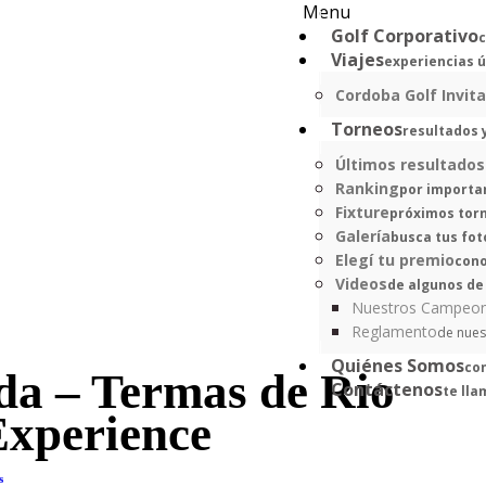
Menu
Golf Corporativo
c
Viajes
experiencias 
Cordoba Golf Invita
Torneos
resultados 
Últimos resultados
Ranking
por importa
Fixture
próximos tor
Galería
busca tus fot
Elegí tu premio
cono
Videos
de algunos de
Nuestros Campeo
Reglamento
de nues
Quiénes Somos
co
a – Termas de Rio
Contáctenos
te ll
xperience
s