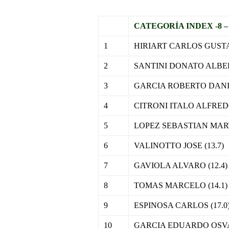
CATEGORÍA INDEX -8 –
1
HIRIART CARLOS GUSTAV
2
SANTINI DONATO ALBER
3
GARCIA ROBERTO DANIEL
4
CITRONI ITALO ALFREDO
5
LOPEZ SEBASTIAN MARTI
6
VALINOTTO JOSE (13.7)
7
GAVIOLA ALVARO (12.4)
8
TOMAS MARCELO (14.1)
9
ESPINOSA CARLOS (17.0
10
GARCIA EDUARDO OSVA