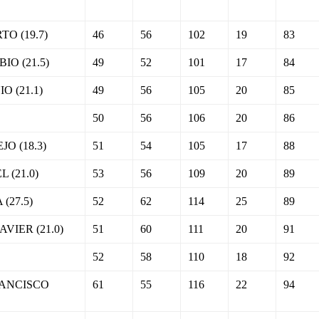
O (19.7)
46
56
102
19
83
O (21.5)
49
52
101
17
84
 (21.1)
49
56
105
20
85
50
56
106
20
86
O (18.3)
51
54
105
17
88
 (21.0)
53
56
109
20
89
(27.5)
52
62
114
25
89
VIER (21.0)
51
60
111
20
91
52
58
110
18
92
RANCISCO
61
55
116
22
94