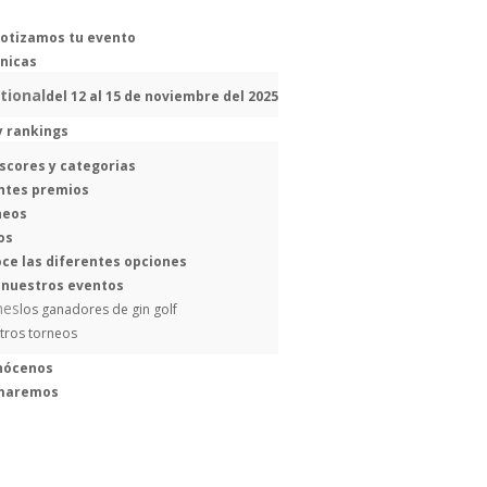
otizamos tu evento
únicas
tional
del 12 al 15 de noviembre del 2025
y rankings
scores y categorias
ntes premios
neos
os
ce las diferentes opciones
 nuestros eventos
nes
los ganadores de gin golf
tros torneos
nócenos
amaremos