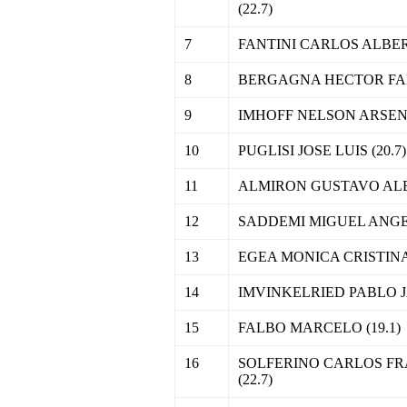
(22.7)
7
FANTINI CARLOS ALBERT
8
BERGAGNA HECTOR FABI
9
IMHOFF NELSON ARSENIO
10
PUGLISI JOSE LUIS (20.7)
11
ALMIRON GUSTAVO ALEJ
12
SADDEMI MIGUEL ANGEL
13
EGEA MONICA CRISTINA 
14
IMVINKELRIED PABLO JA
15
FALBO MARCELO (19.1)
16
SOLFERINO CARLOS F
(22.7)