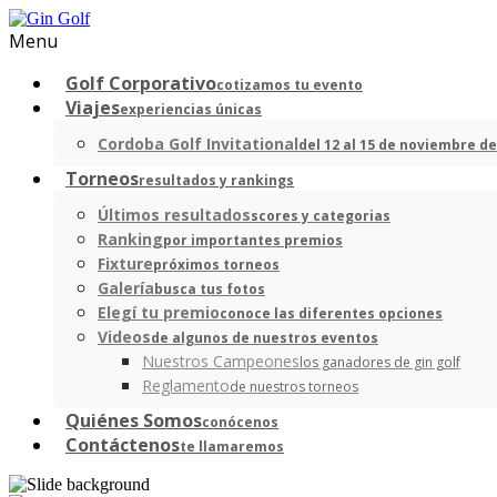
Menu
Golf Corporativo
cotizamos tu evento
Viajes
experiencias únicas
Cordoba Golf Invitational
del 12 al 15 de noviembre de
Torneos
resultados y rankings
Últimos resultados
scores y categorias
Ranking
por importantes premios
Fixture
próximos torneos
Galería
busca tus fotos
Elegí tu premio
conoce las diferentes opciones
Videos
de algunos de nuestros eventos
Nuestros Campeones
los ganadores de gin golf
Reglamento
de nuestros torneos
Quiénes Somos
conócenos
Contáctenos
te llamaremos