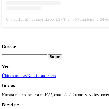
Una publicación compartida por ESPN Tenis (@espntenis)
el
24 de Oct d
Buscar
Buscar
Ver
Últimas noticias
Noticias anteriores
Inicios
Nuestra empresa se crea en 1983, contando diferentes servicios comerc
Nosotros