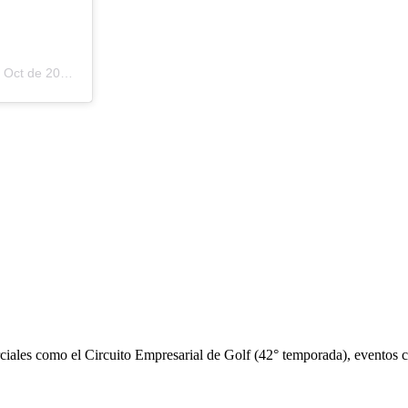
e 2020 a las 8:11 PDT
iales como el Circuito Empresarial de Golf (42° temporada), eventos cor