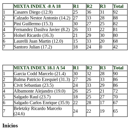
MIXTA INDEX -8 A 18
R1
R2
R3
Total
1
Casares Diego (12.9)
25
36
31
92
2
Calzado Nestor Antonio (14.2)
27
33
28
88
3
Pini Guillermo (15.3)
30
27
25
82
4
Fernandez Dasilva Javier (8.2)
26
33
22
81
5
Holsel Ricardo (16.3)
21
29
30
80
6
Laurelli Juan Martin (12.0)
15
33
20
68
7
Santoro Julian (17.2)
18
24
0
42
.
MIXTA INDEX 18.1 A 54
R1
R2
R3
Total
1
Garcia Codd Marcelo (21.4)
30
32
28
90
2
Balma Patricio Ezequiel (31.3)
27
26
33
86
3
Civit Sebastian (23.5)
24
33
29
86
4
Albamonte Alejandro (19.0)
26
25
21
72
5
Salgado Raul (23.7)
18
25
27
70
6
Salgado Carlos Enrique (35.9)
22
28
17
67
Beletzky Ricardo Marcelo
7
24
22
19
65
(24.6)
Inicios