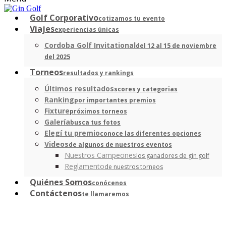
Golf Corporativo
cotizamos tu evento
Viajes
experiencias únicas
Cordoba Golf Invitational
del 12 al 15 de noviembre
del 2025
Torneos
resultados y rankings
Últimos resultados
scores y categorias
Ranking
por importantes premios
Fixture
próximos torneos
Galería
busca tus fotos
Elegí tu premio
conoce las diferentes opciones
Videos
de algunos de nuestros eventos
Nuestros Campeones
los ganadores de gin golf
Reglamento
de nuestros torneos
Quiénes Somos
conócenos
Contáctenos
te llamaremos