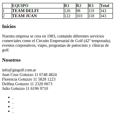
EQUIPO
R1
R2
R3
Total
1
TEAM DELFI
126
98
119
343
2
TEAM JUAN
122
103
118
343
Inicios
Nuestra empresa se crea en 1983, contando diferentes servicios
comerciales como el Circuito Empresarial de Golf (42° temporada),
eventos corporativos, viajes, programas de patrocinio y clínicas de
golf.
Nosotros
info@gingolf.com.ar
Juan Cruz Gotuzzo 11 6748 4824
Florencia Gotuzzo 11 5828 1223
Delfina Gotuzzo 11 2320 0673
Julio Gotuzzo 11 6196 9710