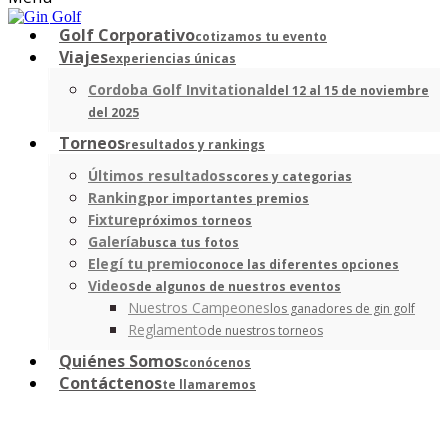
Golf Corporativo
cotizamos tu evento
Viajes
experiencias únicas
Cordoba Golf Invitational
del 12 al 15 de noviembre
del 2025
Torneos
resultados y rankings
Últimos resultados
scores y categorias
Ranking
por importantes premios
Fixture
próximos torneos
Galería
busca tus fotos
Elegí tu premio
conoce las diferentes opciones
Videos
de algunos de nuestros eventos
Nuestros Campeones
los ganadores de gin golf
Reglamento
de nuestros torneos
Quiénes Somos
conócenos
Contáctenos
te llamaremos