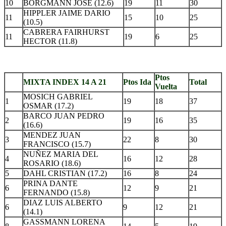
10
BORGMANN JOSE (12.6)
19
11
30
HIPPLER JAIME DARIO
11
15
10
25
(10.5)
CABRERA FAIRHURST
11
19
6
25
HECTOR (11.8)
.
Ptos
MIXTA INDEX 14 A 21
Ptos Ida
Total
Vuelta
MOSICH GABRIEL
1
19
18
37
OSMAR (17.2)
BARCO JUAN PEDRO
2
19
16
35
(16.6)
MENDEZ JUAN
3
22
8
30
FRANCISCO (15.7)
NUÑEZ MARIA DEL
4
16
12
28
ROSARIO (18.6)
5
DAHL CRISTIAN (17.2)
16
8
24
PRINA DANTE
6
12
9
21
FERNANDO (15.8)
DIAZ LUIS ALBERTO
6
9
12
21
(14.1)
GASSMANN LORENA