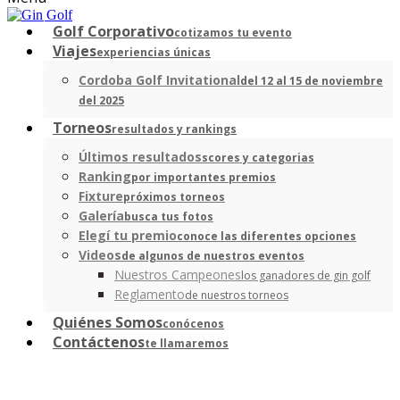
Golf Corporativo
cotizamos tu evento
Viajes
experiencias únicas
Cordoba Golf Invitational
del 12 al 15 de noviembre
del 2025
Torneos
resultados y rankings
Últimos resultados
scores y categorias
Ranking
por importantes premios
Fixture
próximos torneos
Galería
busca tus fotos
Elegí tu premio
conoce las diferentes opciones
Videos
de algunos de nuestros eventos
Nuestros Campeones
los ganadores de gin golf
Reglamento
de nuestros torneos
Quiénes Somos
conócenos
Contáctenos
te llamaremos