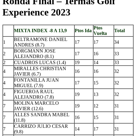
Ronda Final – Termas Golf
Experience 2023
Ptos
MIXTA INDEX -8 A 13,9
Ptos Ida
Total
Vuelta
BELTRAMONE DANIEL
1
17
17
34
ANDRES (8.7)
BORGMANN JOSE
2
17
16
33
ALEJANDRO (8.1)
2
CUADROS LUCAS (1.4)
19
14
33
MIRALLES CHRISTIAN
4
16
16
32
JAVIER (6.7)
FONTANILLA JUAN
4
17
15
32
MIGUEL (7.9)
FIGUEROA RAUL
4
19
13
32
ALEJANDRO (7.8)
MOLINA MARCELO
7
19
12
31
JAVIER (12.6)
ALLES SANDRA MABEL
7
16
15
31
(11.8)
CARRIZO JULIO CESAR
7
14
17
31
(9.8)