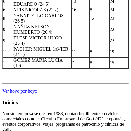
6
13
11
24
EDUARDO (24.5)
6
NEIS NICOLAS (21.2)
16
8
24
YANNITELLO CARLOS
8
11
12
23
(26.5)
NAÑEZ NELSON
9
11
11
22
HUMBERTO (26.4)
ELESE VICTOR HUGO
9
11
11
22
(25.4)
PACHER MIGUEL JAVIER
11
11
8
19
(24.1)
GOMEZ MARIA LUCIA
12
7
8
15
(35)
.
Ver hoyo por hoyo
Inicios
Nuestra empresa se crea en 1983, contando diferentes servicios
comerciales como el Circuito Empresarial de Golf (42° temporada),
eventos corporativos, viajes, programas de patrocinio y clínicas de
golf.