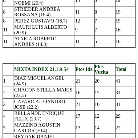
8
14
5
19
NOEMI (20.4)
STRIEDER ANDREA
8
11
8
19
ROSSANA (16.4)
8
PEREZ GUSTAVO (16.7)
12
7
19
MAURI LUIS ALBERTO
11
9
7
16
(20.9)
ATARIA ROBERTO
11
11
5
16
ANDRES (14.3)
.
Ptos
MIXTA INDEX 21,1 A 54
Ptos Ida
Total
Vuelta
DIAZ MIGUEL ANGEL
1
21
20
41
(24.9)
CHACON STELLA MARIS
2
16
15
31
(22.5)
CAFARO ALEJANDRO
2
21
10
31
JOSE (22.2)
BELLANDE ENRIQUE
4
17
12
29
FELIX (23.7)
MAZZINO AGUSTIN
5
13
14
27
CARLOS (30.4)
REYDAK DANIEL