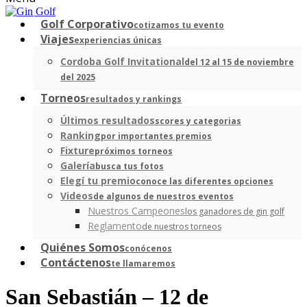
Golf Corporativo
cotizamos tu evento
Viajes
experiencias únicas
Cordoba Golf Invitational
del 12 al 15 de noviembre
del 2025
Torneos
resultados y rankings
Últimos resultados
scores y categorias
Ranking
por importantes premios
Fixture
próximos torneos
Galería
busca tus fotos
Elegí tu premio
conoce las diferentes opciones
Videos
de algunos de nuestros eventos
Nuestros Campeones
los ganadores de gin golf
Reglamento
de nuestros torneos
Quiénes Somos
conócenos
Contáctenos
te llamaremos
San Sebastián – 12 de