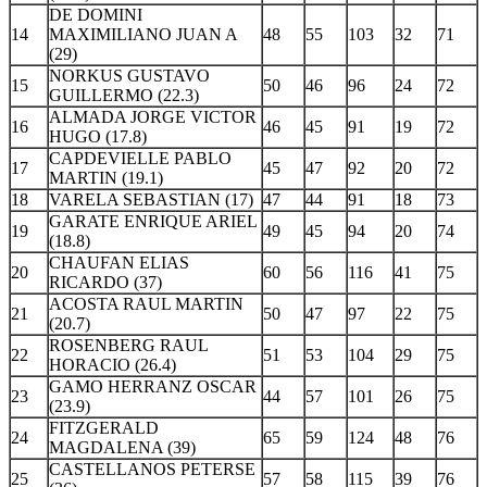
DE DOMINI
14
MAXIMILIANO JUAN A
48
55
103
32
71
(29)
NORKUS GUSTAVO
15
50
46
96
24
72
GUILLERMO (22.3)
ALMADA JORGE VICTOR
16
46
45
91
19
72
HUGO (17.8)
CAPDEVIELLE PABLO
17
45
47
92
20
72
MARTIN (19.1)
18
VARELA SEBASTIAN (17)
47
44
91
18
73
GARATE ENRIQUE ARIEL
19
49
45
94
20
74
(18.8)
CHAUFAN ELIAS
20
60
56
116
41
75
RICARDO (37)
ACOSTA RAUL MARTIN
21
50
47
97
22
75
(20.7)
ROSENBERG RAUL
22
51
53
104
29
75
HORACIO (26.4)
GAMO HERRANZ OSCAR
23
44
57
101
26
75
(23.9)
FITZGERALD
24
65
59
124
48
76
MAGDALENA (39)
CASTELLANOS PETERSE
25
57
58
115
39
76