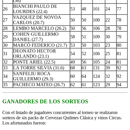
(36)
BIANCHI PAULO DE
26
53
48
101
24
77
LOURDES (22.4)
VAZQUEZ DE NOVOA
27
50
50
100
22
78
CARLOS (20.7)
28
LEMBO MARCELO (26.2)
50
56
106
28
78
COHEN GUILLERMO
29
58
51
109
30
79
DANIEL (27.7)
30
MARCÓ FEDERICO (21.7)
53
50
103
23
80
DEONATO HECTOR
31
54
52
106
25
81
ORLANDO (23.1)
32
PONTE ARIEL (22.5)
49
56
105
24
81
33
LA TORRE SILVIA (31.6)
68
63
131
39
92
SANFELIU ROCA
34
60
64
124
32
92
GUILLERMO (29.3)
35
PACHECO MATEO (26.7)
62
61
123
29
94
GANADORES DE LOS SORTEOS
Con el listado de jugadores concurrentes al torneo se realizaron
sorteos de six packs de Cervezas Quilmes Clásica y vinos Circus.
Los afortunados fueron: