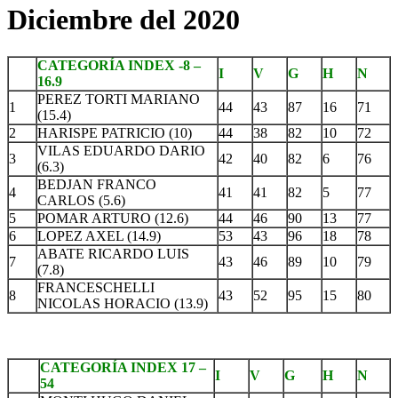
Diciembre del 2020
CATEGORÍA INDEX -8 –
I
V
G
H
N
16.9
PEREZ TORTI MARIANO
1
44
43
87
16
71
(15.4)
2
HARISPE PATRICIO (10)
44
38
82
10
72
VILAS EDUARDO DARIO
3
42
40
82
6
76
(6.3)
BEDJAN FRANCO
4
41
41
82
5
77
CARLOS (5.6)
5
POMAR ARTURO (12.6)
44
46
90
13
77
6
LOPEZ AXEL (14.9)
53
43
96
18
78
ABATE RICARDO LUIS
7
43
46
89
10
79
(7.8)
FRANCESCHELLI
8
43
52
95
15
80
NICOLAS HORACIO (13.9)
CATEGORÍA INDEX 17 –
I
V
G
H
N
54