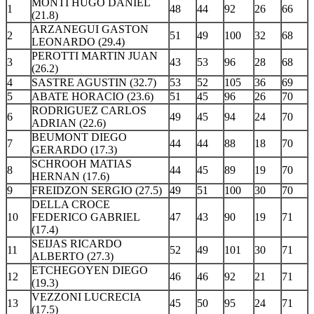
MONTI HUGO DANIEL
1
48
44
92
26
66
(21.8)
ARZANEGUI GASTON
2
51
49
100
32
68
LEONARDO (29.4)
PEROTTI MARTIN JUAN
3
43
53
96
28
68
(26.2)
4
SASTRE AGUSTIN (32.7)
53
52
105
36
69
5
ABATE HORACIO (23.6)
51
45
96
26
70
RODRIGUEZ CARLOS
6
49
45
94
24
70
ADRIAN (22.6)
BEUMONT DIEGO
7
44
44
88
18
70
GERARDO (17.3)
SCHROOH MATIAS
8
44
45
89
19
70
HERNAN (17.6)
9
FREIDZON SERGIO (27.5)
49
51
100
30
70
DELLA CROCE
10
FEDERICO GABRIEL
47
43
90
19
71
(17.4)
SEIJAS RICARDO
11
52
49
101
30
71
ALBERTO (27.3)
ETCHEGOYEN DIEGO
12
46
46
92
21
71
(19.3)
VEZZONI LUCRECIA
13
45
50
95
24
71
(17.5)