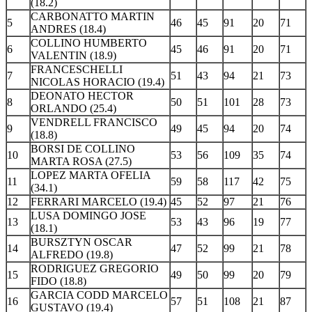
(18.2)
CARBONATTO MARTIN
5
46
45
91
20
71
ANDRES (18.4)
COLLINO HUMBERTO
6
45
46
91
20
71
VALENTIN (18.9)
FRANCESCHELLI
7
51
43
94
21
73
NICOLAS HORACIO (19.4)
DEONATO HECTOR
8
50
51
101
28
73
ORLANDO (25.4)
VENDRELL FRANCISCO
9
49
45
94
20
74
(18.8)
BORSI DE COLLINO
10
53
56
109
35
74
MARTA ROSA (27.5)
LOPEZ MARTA OFELIA
11
59
58
117
42
75
(34.1)
12
FERRARI MARCELO (19.4)
45
52
97
21
76
LUSA DOMINGO JOSE
13
53
43
96
19
77
(18.1)
BURSZTYN OSCAR
14
47
52
99
21
78
ALFREDO (19.8)
RODRIGUEZ GREGORIO
15
49
50
99
20
79
FIDO (18.8)
GARCIA CODD MARCELO
16
57
51
108
21
87
GUSTAVO (19.4)