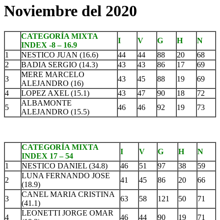
Noviembre del 2020
CATEGORÍA MIXTA
I
V
G
H
N
INDEX -8 – 16.9
1
NESTICO JUAN (16.6)
44
44
88
20
68
2
BADIA SERGIO (14.3)
43
43
86
17
69
MERE MARCELO
3
43
45
88
19
69
ALEJANDRO (16)
4
LOPEZ AXEL (15.1)
43
47
90
18
72
ALBAMONTE
5
46
46
92
19
73
ALEJANDRO (15.5)
CATEGORÍA MIXTA
I
V
G
H
N
INDEX 17 – 54
1
NESTICO DANIEL (34.8)
46
51
97
38
59
LUNA FERNANDO JOSE
2
41
45
86
20
66
(18.9)
CANEL MARIA CRISTINA
3
63
58
121
50
71
(41.1)
LEONETTI JORGE OMAR
4
46
44
90
19
71