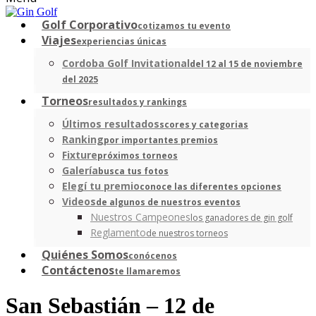
Golf Corporativo
cotizamos tu evento
Viajes
experiencias únicas
Cordoba Golf Invitational
del 12 al 15 de noviembre
del 2025
Torneos
resultados y rankings
Últimos resultados
scores y categorias
Ranking
por importantes premios
Fixture
próximos torneos
Galería
busca tus fotos
Elegí tu premio
conoce las diferentes opciones
Videos
de algunos de nuestros eventos
Nuestros Campeones
los ganadores de gin golf
Reglamento
de nuestros torneos
Quiénes Somos
conócenos
Contáctenos
te llamaremos
San Sebastián – 12 de