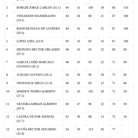
2
BORGHI JORGE CARLOS (31.1)
49
51
100
34
66
110
3
STEGMANN MAXIMILIANO
44
44
88
21
67
100
(19.5)
4
BIANCHI PAULO DE LOURDES
44
45
89
22
67
100
(20.6)
5
LOPEZ AXEL (14.9)
40
43
83
16
67
100
6
DEONATO HECTOR ORLANDO
48
45
93
25
68
90
(23.5)
7
GARCIA CODD MARCELO
48
45
93
22
71
60
GUSTAVO (20.2)
8
SUELDO GUSTAVO (26.2)
50
49
99
28
71
60
9
WESENACK DIEGO (11.6)
40
43
83
12
71
60
10
HARDOY PEDRO ALBERTO
52
50
102
30
72
50
(27.5)
11
SILVEIRA ADRIAN ALBERTO
49
47
96
22
74
30
(20.3)
12
LASTRA VICTOR MANUEL
42
46
88
13
75
20
(12.7)
13
ACUÑA HECTOR EDUARDO
54
59
113
36
77
(32.8)