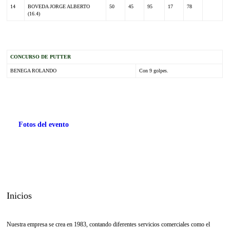
14
BOVEDA JORGE ALBERTO
50
45
95
17
78
(16.4)
CONCURSO DE PUTTER
BENEGA ROLANDO
Con 9 golpes.
Fotos del evento
Inicios
Nuestra empresa se crea en 1983, contando diferentes servicios comerciales como el