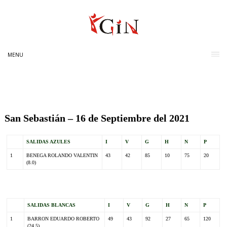
MENU
San Sebastián – 16 de Septiembre del 2021
SALIDAS AZULES
I
V
G
H
N
P
1
BENEGA ROLANDO VALENTIN
43
42
85
10
75
20
(8.0)
SALIDAS BLANCAS
I
V
G
H
N
P
1
BARRON EDUARDO ROBERTO
49
43
92
27
65
120
(24.5)