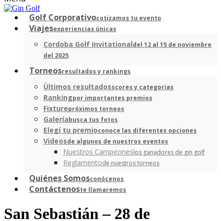
Golf Corporativo
cotizamos tu evento
Viajes
experiencias únicas
Cordoba Golf Invitational
del 12 al 15 de noviembre
del 2025
Torneos
resultados y rankings
Últimos resultados
scores y categorias
Ranking
por importantes premios
Fixture
próximos torneos
Galería
busca tus fotos
Elegí tu premio
conoce las diferentes opciones
Videos
de algunos de nuestros eventos
Nuestros Campeones
los ganadores de gin golf
Reglamento
de nuestros torneos
Quiénes Somos
conócenos
Contáctenos
te llamaremos
San Sebastián – 28 de