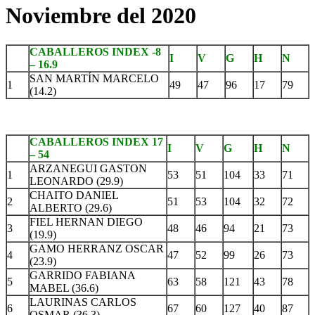
Noviembre del 2020
CABALLEROS INDEX -8
I
V
G
H
N
– 16.9
SAN MARTÍN MARCELO
1
49
47
96
17
79
(14.2)
CABALLEROS INDEX 17
I
V
G
H
N
– 54
ARZANEGUI GASTON
1
53
51
104
33
71
LEONARDO (29.9)
CHAITO DANIEL
2
51
53
104
32
72
ALBERTO (29.6)
FIEL HERNAN DIEGO
3
48
46
94
21
73
(19.9)
GAMO HERRANZ OSCAR
4
47
52
99
26
73
(23.9)
GARRIDO FABIANA
5
63
58
121
43
78
MABEL (36.6)
LAURINAS CARLOS
6
67
60
127
40
87
OSMAR (36.3)