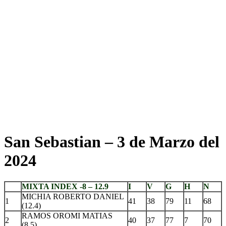
San Sebastian – 3 de Marzo del
2024
MIXTA INDEX -8 – 12.9
I
V
G
H
N
MICHIA ROBERTO DANIEL
1
41
38
79
11
68
(12.4)
RAMOS OROMI MATIAS
2
40
37
77
7
70
(8.5)