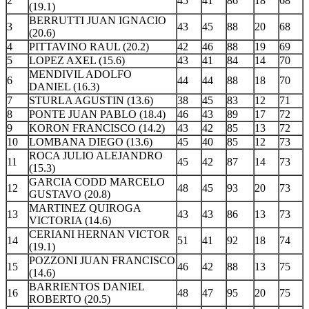
2
45
41
86
18
68
(19.1)
BERRUTTI JUAN IGNACIO
3
43
45
88
20
68
(20.6)
4
PITTAVINO RAUL (20.2)
42
46
88
19
69
5
LOPEZ AXEL (15.6)
43
41
84
14
70
MENDIVIL ADOLFO
6
44
44
88
18
70
DANIEL (16.3)
7
STURLA AGUSTIN (13.6)
38
45
83
12
71
8
PONTE JUAN PABLO (18.4)
46
43
89
17
72
9
KORON FRANCISCO (14.2)
43
42
85
13
72
10
LOMBANA DIEGO (13.6)
45
40
85
12
73
ROCA JULIO ALEJANDRO
11
45
42
87
14
73
(15.3)
GARCIA CODD MARCELO
12
48
45
93
20
73
GUSTAVO (20.8)
MARTINEZ QUIROGA
13
43
43
86
13
73
VICTORIA (14.6)
CERIANI HERNAN VICTOR
14
51
41
92
18
74
(19.1)
POZZONI JUAN FRANCISCO
15
46
42
88
13
75
(14.6)
BARRIENTOS DANIEL
16
48
47
95
20
75
ROBERTO (20.5)