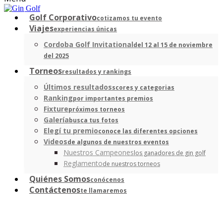
Golf Corporativo
cotizamos tu evento
Viajes
experiencias únicas
Cordoba Golf Invitational
del 12 al 15 de noviembre
del 2025
Torneos
resultados y rankings
Últimos resultados
scores y categorias
Ranking
por importantes premios
Fixture
próximos torneos
Galería
busca tus fotos
Elegí tu premio
conoce las diferentes opciones
Videos
de algunos de nuestros eventos
Nuestros Campeones
los ganadores de gin golf
Reglamento
de nuestros torneos
Quiénes Somos
conócenos
Contáctenos
te llamaremos