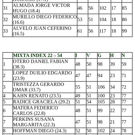
ALMADA JORGE VICTOR
31
46
56
102
17
85
HUGO (18.4)
MURILLO DIEGO FEDERICO
32
53
51
104
18
86
(16.6)
ALVELO JUAN CEFERINO
33
61
56
117
18
99
(16.5)
.
MIXTA INDEX 22 – 54
I
V
G
H
N
OTERO DANIEL FABIAN
1
48
50
98
39
59
(38.3)
LOPEZ DUILIO EDGARDO
2
47
47
94
23
71
(23.9)
TRISTEZZA GERARDO
3
55
51
106
34
72
OMAR (33.7)
4
KAHN RENATO (23.5)
49
51
100
23
77
5
RADICE GRACIELA (29.2)
51
54
105
28
77
MATERA FEDERICO
6
48
51
99
22
77
CARLOS (22.8)
PERKINS SUSANA
7
47
51
98
21
77
MARGARITA (22.3)
8
HOFFMAN DIEGO (24.3)
52
50
102
24
78