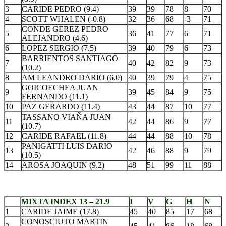
3
CARIDE PEDRO (9.4)
39
39
78
8
70
4
SCOTT WHALEN (-0.8)
32
36
68
-3
71
CONDE GEREZ PEDRO
5
36
41
77
6
71
ALEJANDRO (4.6)
6
LOPEZ SERGIO (7.5)
39
40
79
6
73
BARRIENTOS SANTIAGO
7
40
42
82
9
73
(10.2)
8
AM LEANDRO DARIO (6.0)
40
39
79
4
75
GOICOECHEA JUAN
9
39
45
84
9
75
FERNANDO (11.1)
10
PAZ GERARDO (11.4)
43
44
87
10
77
TASSANO VIAÑA JUAN
11
42
44
86
9
77
(10.7)
12
CARIDE RAFAEL (11.8)
44
44
88
10
78
PANIGATTI LUIS DARIO
13
42
46
88
9
79
(10.5)
14
AROSA JOAQUIN (9.2)
48
51
99
11
88
.
MIXTA INDEX 13 – 21.9
I
V
G
H
N
1
CARIDE JAIME (17.8)
45
40
85
17
68
CONOSCIUTO MARTIN