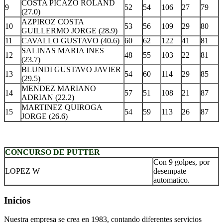
COSTA PICAZO ROLAND
9
52
54
106
27
79
(27.0)
AZPIROZ COSTA
10
53
56
109
29
80
GUILLERMO JORGE (28.9)
11
CAVALLO GUSTAVO (40.6)
60
62
122
41
81
SALINAS MARIA INES
12
48
55
103
22
81
(23.7)
BLUNDI GUSTAVO JAVIER
13
54
60
114
29
85
(29.5)
MENDEZ MARIANO
14
57
51
108
21
87
ADRIAN (22.2)
MARTINEZ QUIROGA
15
54
59
113
26
87
JORGE (26.6)
.
CONCURSO DE PUTTER
Con 9 golpes, por
LOPEZ W
desempate
automatico.
Inicios
Nuestra empresa se crea en 1983, contando diferentes servicios