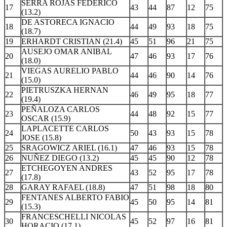
SERRA ROJAS FEDERICO
17
43
44
87
12
75
(13.2)
DE ASTORECA IGNACIO
18
44
49
93
18
75
(18.7)
19
ERHARDT CRISTIAN (21.4)
45
51
96
21
75
AUSEJO OMAR ANIBAL
20
47
46
93
17
76
(18.0)
VIEGAS AURELIO PABLO
21
44
46
90
14
76
(15.0)
PIETRUSZKA HERNAN
22
46
49
95
18
77
(19.4)
PEÑALOZA CARLOS
23
44
48
92
15
77
OSCAR (15.9)
LAPLACETTE CARLOS
24
50
43
93
15
78
JOSE (15.8)
25
SRAGOWICZ ARIEL (16.1)
47
46
93
15
78
26
NUÑEZ DIEGO (13.2)
45
45
90
12
78
ETCHEGOYEN ANDRES
27
43
52
95
17
78
(17.8)
28
GARAY RAFAEL (18.8)
47
51
98
18
80
FENTANES ALBERTO FABIO
29
45
50
95
14
81
(15.3)
FRANCESCHELLI NICOLAS
30
45
52
97
16
81
HORACIO (17.1)