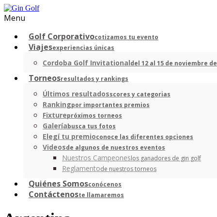
Menu
Golf Corporativo
cotizamos tu evento
Viajes
experiencias únicas
Cordoba Golf Invitational
del 12 al 15 de noviembre de
Torneos
resultados y rankings
Últimos resultados
scores y categorias
Ranking
por importantes premios
Fixture
próximos torneos
Galería
busca tus fotos
Elegí tu premio
conoce las diferentes opciones
Videos
de algunos de nuestros eventos
Nuestros Campeones
los ganadores de gin golf
Reglamento
de nuestros torneos
Quiénes Somos
conócenos
Contáctenos
te llamaremos