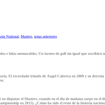
sta National
,
Masters
,
notas anteriores
dos e hitos memorables. Un torneo de golf sin igual que escribirá s
storia. El recordado triunfo de Ángel Cabrera en 2009 y su derrota
eo.
 en disputar el Masters, cuando en el día de mañana zarpe en el
t
ampionship en 2015). ¿Cómo ha sido el resto de la historia naciona