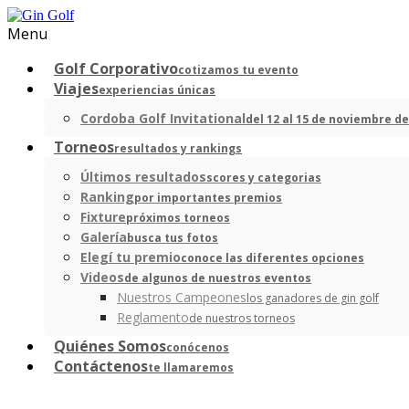
Menu
Golf Corporativo
cotizamos tu evento
Viajes
experiencias únicas
Cordoba Golf Invitational
del 12 al 15 de noviembre de
Torneos
resultados y rankings
Últimos resultados
scores y categorias
Ranking
por importantes premios
Fixture
próximos torneos
Galería
busca tus fotos
Elegí tu premio
conoce las diferentes opciones
Videos
de algunos de nuestros eventos
Nuestros Campeones
los ganadores de gin golf
Reglamento
de nuestros torneos
Quiénes Somos
conócenos
Contáctenos
te llamaremos