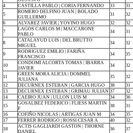
4
CASTILLA PABLO | CORIA FERNANDO
33
31
ROMERO DELFINO JUAN | BOLADO
5
31
32
GUILLERMO
6
ALVAREZ JAVIER | YOVINO HUGO
32
32
LAGOS CARLOS M | MACCARONE
7
34
31
PABLO
CATALAYUD LUIS | DEL BRUTTO
8
34
32
MIGUEL
RODRIGUEZ EMILIO | FARIÑA
9
34
35
FRANCISCO
CONDOMI ALCORTA TOMAS | IBARRA
10
34
32
JAVIER
GREEN MORA ALICIA | DOMMEL
11
35
32
JULIANA
12
DECURNEX ESTEBAN | GARCIA HUGO
38
31
13
DECURNEX ESTEBAN | GRIMAU JULIAN
37
32
14
CAEIRO JUAN | ULLON LUIS M
34
36
GOSALBEZ FEDERICO | FLIESS MARTIN
15
38
31
F
16
COFIÑO NICOLAS | ARTIGAS JUAN M
34
35
17
FERRER RODRIGO | ROSSI CESAR A
40
32
ACTIS GAGLIARDI GASTON | THORNE
18
36
37
DANIEL