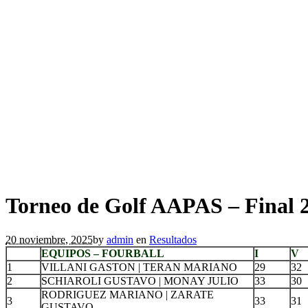
Torneo de Golf AAPAS – Final 
20 noviembre, 2025
by
admin
en
Resultados
EQUIPOS – FOURBALL
I
V
1
VILLANI GASTON | TERAN MARIANO
29
32
2
SCHIAROLI GUSTAVO | MONAY JULIO
33
30
RODRIGUEZ MARIANO | ZARATE
3
33
31
GUSTAVO