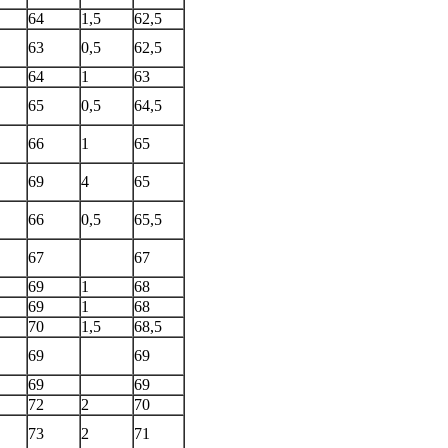
64
1,5
62,5
63
0,5
62,5
64
1
63
65
0,5
64,5
66
1
65
69
4
65
66
0,5
65,5
67
67
69
1
68
69
1
68
70
1,5
68,5
69
69
69
69
72
2
70
73
2
71