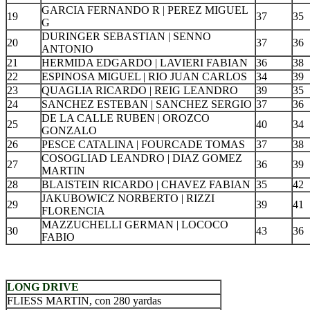
GARCIA FERNANDO R | PEREZ MIGUEL
19
37
35
G
DURINGER SEBASTIAN | SENNO
20
37
36
ANTONIO
21
HERMIDA EDGARDO | LAVIERI FABIAN
36
38
22
ESPINOSA MIGUEL | RIO JUAN CARLOS
34
39
23
QUAGLIA RICARDO | REIG LEANDRO
39
35
24
SANCHEZ ESTEBAN | SANCHEZ SERGIO
37
36
DE LA CALLE RUBEN | OROZCO
25
40
34
GONZALO
26
PESCE CATALINA | FOURCADE TOMAS
37
38
COSOGLIAD LEANDRO | DIAZ GOMEZ
27
36
39
MARTIN
28
BLAISTEIN RICARDO | CHAVEZ FABIAN
35
42
JAKUBOWICZ NORBERTO | RIZZI
29
39
41
FLORENCIA
MAZZUCHELLI GERMAN | LOCOCO
30
43
36
FABIO
.
LONG DRIVE
FLIESS MARTIN, con 280 yardas