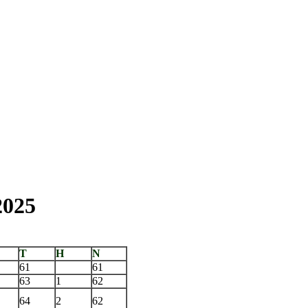
2025
T
H
N
61
61
63
1
62
64
2
62