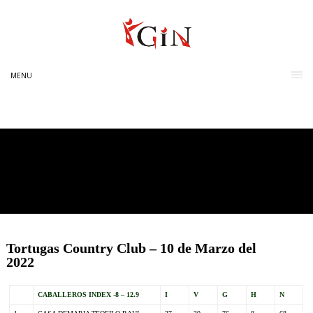
MENU
Tortugas Country Club – 10 de Marzo del
2022
CABALLEROS INDEX -8 – 12.9
I
V
G
H
N