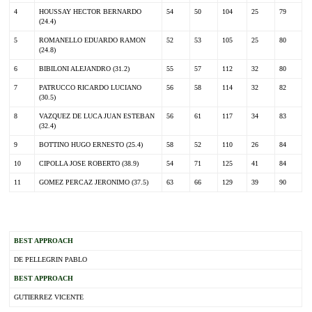
4
HOUSSAY HECTOR BERNARDO
54
50
104
25
79
(24.4)
5
ROMANELLO EDUARDO RAMON
52
53
105
25
80
(24.8)
6
BIBILONI ALEJANDRO (31.2)
55
57
112
32
80
7
PATRUCCO RICARDO LUCIANO
56
58
114
32
82
(30.5)
8
VAZQUEZ DE LUCA JUAN ESTEBAN
56
61
117
34
83
(32.4)
9
BOTTINO HUGO ERNESTO (25.4)
58
52
110
26
84
10
CIPOLLA JOSE ROBERTO (38.9)
54
71
125
41
84
11
GOMEZ PERCAZ JERONIMO (37.5)
63
66
129
39
90
.
BEST APPROACH
DE PELLEGRIN PABLO
BEST APPROACH
GUTIERREZ VICENTE