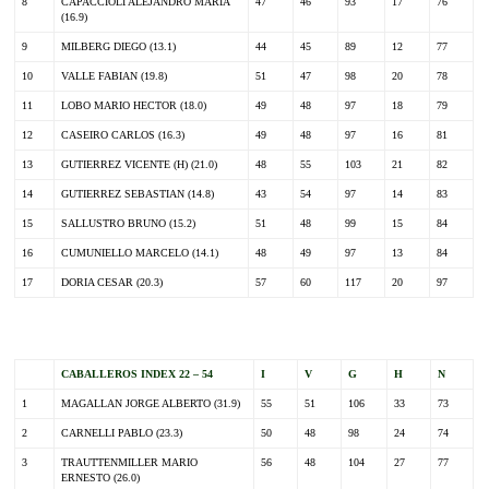
8
CAPACCIOLI ALEJANDRO MARIA
47
46
93
17
76
(16.9)
9
MILBERG DIEGO (13.1)
44
45
89
12
77
10
VALLE FABIAN (19.8)
51
47
98
20
78
11
LOBO MARIO HECTOR (18.0)
49
48
97
18
79
12
CASEIRO CARLOS (16.3)
49
48
97
16
81
13
GUTIERREZ VICENTE (H) (21.0)
48
55
103
21
82
14
GUTIERREZ SEBASTIAN (14.8)
43
54
97
14
83
15
SALLUSTRO BRUNO (15.2)
51
48
99
15
84
16
CUMUNIELLO MARCELO (14.1)
48
49
97
13
84
17
DORIA CESAR (20.3)
57
60
117
20
97
.
CABALLEROS INDEX 22 – 54
I
V
G
H
N
1
MAGALLAN JORGE ALBERTO (31.9)
55
51
106
33
73
2
CARNELLI PABLO (23.3)
50
48
98
24
74
3
TRAUTTENMILLER MARIO
56
48
104
27
77
ERNESTO (26.0)