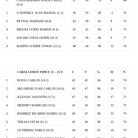
1
CASA DEMARIA TEOFILO RAUL
37
39
76
8
68
(9.4)
2
O DONNELL JUAN MANUEL (1.2)
36
33
69
-1
70
3
REYNAL MARIANO (8.8)
42
39
81
8
73
4
MIGUEZ GUIDO MARTIN (9.4)
41
42
83
8
75
5
SOLARI COSTA JAVIER (10.2)
47
39
86
9
77
6
BADINO GUBIER TOMÁS (12.5)
46
44
90
12
78
.
CABALLEROS INDEX 13 – 21.9
I
V
G
H
N
1
ROJAS CARLOS (14.5)
42
42
84
14
70
2
MILANESIO JUAN CARLOS (19.0)
43
47
90
19
71
3
IGLESIAS VALENTÍN (17.5)
47
42
89
17
72
4
MEDORO MARIO (H) (13.6)
42
44
86
13
73
5
REMIREZ RICARDO DANIEL (21.6)
49
47
96
22
74
6
TERAN LUIS M (15.1)
45
44
89
15
74
7
GUTIERREZ PABLO (18.4)
44
48
92
18
74