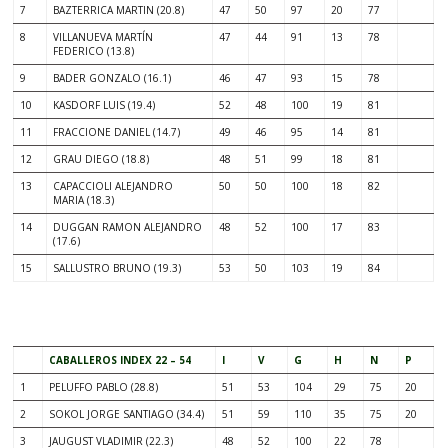
7
BAZTERRICA MARTIN (20.8)
47
50
97
20
77
8
VILLANUEVA MARTÍN
47
44
91
13
78
FEDERICO (13.8)
9
BADER GONZALO (16.1)
46
47
93
15
78
10
KASDORF LUIS (19.4)
52
48
100
19
81
11
FRACCIONE DANIEL (14.7)
49
46
95
14
81
12
GRAU DIEGO (18.8)
48
51
99
18
81
13
CAPACCIOLI ALEJANDRO
50
50
100
18
82
MARIA (18.3)
14
DUGGAN RAMON ALEJANDRO
48
52
100
17
83
(17.6)
15
SALLUSTRO BRUNO (19.3)
53
50
103
19
84
.
CABALLEROS INDEX 22 – 54
I
V
G
H
N
P
1
PELUFFO PABLO (28.8)
51
53
104
29
75
20
2
SOKOL JORGE SANTIAGO (34.4)
51
59
110
35
75
20
3
JAUGUST VLADIMIR (22.3)
48
52
100
22
78