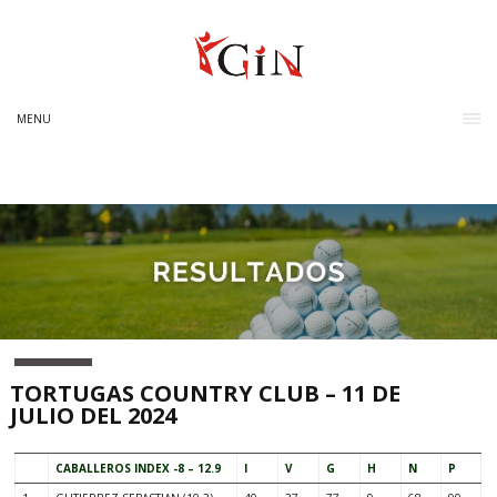
MENU
TORTUGAS COUNTRY CLUB – 11 DE
JULIO DEL 2024
CABALLEROS INDEX -8 – 12.9
I
V
G
H
N
P