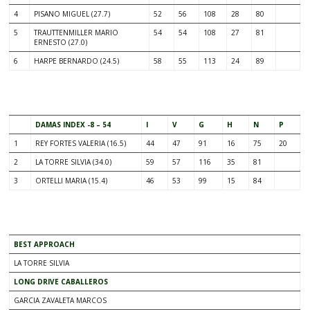
4
PISANO MIGUEL (27.7)
52
56
108
28
80
5
TRAUTTENMILLER MARIO
54
54
108
27
81
ERNESTO (27.0)
6
HARPE BERNARDO (24.5)
58
55
113
24
89
.
DAMAS INDEX -8 – 54
I
V
G
H
N
P
1
REY FORTES VALERIA (16.5)
44
47
91
16
75
20
2
LA TORRE SILVIA (34.0)
59
57
116
35
81
3
ORTELLI MARIA (15.4)
46
53
99
15
84
.
BEST APPROACH
LA TORRE SILVIA
LONG DRIVE CABALLEROS
GARCIA ZAVALETA MARCOS