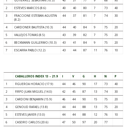
1
GUTIERREZ SEBASTIAN (10.3)
40
37
77
9
68
90
2
ESTEVES MARCOS (8.6)
40
40
80
7
73
40
3
FRACCIONE ESTEBAN AGUSTIN
44
37
81
7
74
30
(8.2)
4
CARDONER BAUTISTA (10.3)
44
40
84
9
75
20
5
VALLEJOS TOMAS (8.5)
43
39
82
7
75
20
6
BECKMANN GUILLERMO (10.3)
43
41
84
9
75
20
7
ESCARRA PABLO (12.2)
43
44
87
11
76
10
.
CABALLEROS INDEX 13 – 21.9
I
V
G
H
N
P
1
FIGUEROA HORACIO (17.9)
44
46
90
17
73
40
2
FIRPO JUAN MIGUEL (14.0)
42
45
87
13
74
30
3
CARDONI BENJAMIN (15.9)
46
44
90
15
75
20
4
GENOUD RAFAEL (13.8)
44
44
88
13
75
20
5
ESTEVES JAVIER (13.0)
44
44
88
12
76
10
6
CASEIRO CARLOS (20.6)
47
50
97
20
77