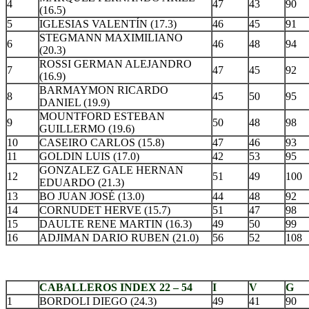
4
47
43
90
(16.5)
5
IGLESIAS VALENTÍN (17.3)
46
45
91
STEGMANN MAXIMILIANO
6
46
48
94
(20.3)
ROSSI GERMAN ALEJANDRO
7
47
45
92
(16.9)
BARMAYMON RICARDO
8
45
50
95
DANIEL (19.9)
MOUNTFORD ESTEBAN
9
50
48
98
GUILLERMO (19.6)
10
CASEIRO CARLOS (15.8)
47
46
93
11
GOLDIN LUIS (17.0)
42
53
95
GONZALEZ GALE HERNAN
12
51
49
100
EDUARDO (21.3)
13
BO JUAN JOSÉ (13.0)
44
48
92
14
CORNUDET HERVE (15.7)
51
47
98
15
DAULTE RENE MARTIN (16.3)
49
50
99
16
ADJIMAN DARIO RUBEN (21.0)
56
52
108
CABALLEROS INDEX 22 – 54
I
V
G
1
BORDOLI DIEGO (24.3)
49
41
90