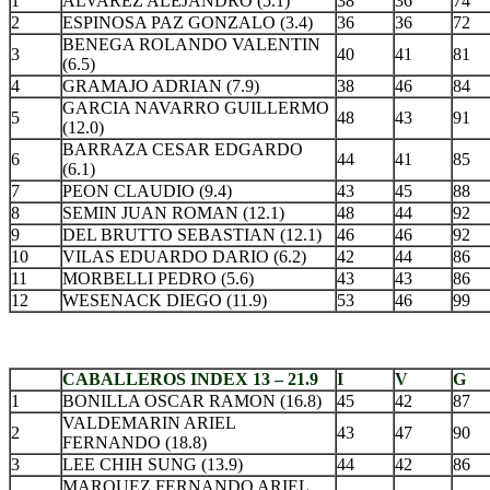
1
ALVAREZ ALEJANDRO (5.1)
38
36
74
2
ESPINOSA PAZ GONZALO (3.4)
36
36
72
BENEGA ROLANDO VALENTIN
3
40
41
81
(6.5)
4
GRAMAJO ADRIAN (7.9)
38
46
84
GARCIA NAVARRO GUILLERMO
5
48
43
91
(12.0)
BARRAZA CESAR EDGARDO
6
44
41
85
(6.1)
7
PEON CLAUDIO (9.4)
43
45
88
8
SEMIN JUAN ROMAN (12.1)
48
44
92
9
DEL BRUTTO SEBASTIAN (12.1)
46
46
92
10
VILAS EDUARDO DARIO (6.2)
42
44
86
11
MORBELLI PEDRO (5.6)
43
43
86
12
WESENACK DIEGO (11.9)
53
46
99
CABALLEROS INDEX 13 – 21.9
I
V
G
1
BONILLA OSCAR RAMON (16.8)
45
42
87
VALDEMARIN ARIEL
2
43
47
90
FERNANDO (18.8)
3
LEE CHIH SUNG (13.9)
44
42
86
MARQUEZ FERNANDO ARIEL