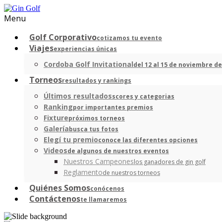
Menu
Golf Corporativo
cotizamos tu evento
Viajes
experiencias únicas
Cordoba Golf Invitational
del 12 al 15 de noviembre de
Torneos
resultados y rankings
Últimos resultados
scores y categorias
Ranking
por importantes premios
Fixture
próximos torneos
Galería
busca tus fotos
Elegí tu premio
conoce las diferentes opciones
Videos
de algunos de nuestros eventos
Nuestros Campeones
los ganadores de gin golf
Reglamento
de nuestros torneos
Quiénes Somos
conócenos
Contáctenos
te llamaremos