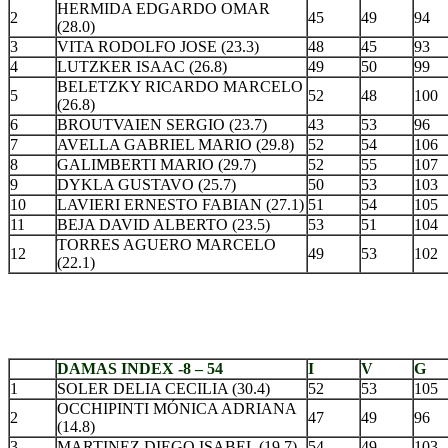
HERMIDA EDGARDO OMAR
2
45
49
94
(28.0)
3
VITA RODOLFO JOSE (23.3)
48
45
93
4
LUTZKER ISAAC (26.8)
49
50
99
BELETZKY RICARDO MARCELO
5
52
48
100
(26.8)
6
BROUTVAIEN SERGIO (23.7)
43
53
96
7
AVELLA GABRIEL MARIO (29.8)
52
54
106
8
GALIMBERTI MARIO (29.7)
52
55
107
9
DYKLA GUSTAVO (25.7)
50
53
103
10
LAVIERI ERNESTO FABIAN (27.1)
51
54
105
11
BEJA DAVID ALBERTO (23.5)
53
51
104
TORRES AGUERO MARCELO
12
49
53
102
(22.1)
DAMAS INDEX -8 – 54
I
V
G
1
SOLER DELIA CECILIA (30.4)
52
53
105
OCCHIPINTI MÓNICA ADRIANA
2
47
49
96
(14.8)
3
MARTINEZ DIEGO ISABEL (19.7)
54
49
103