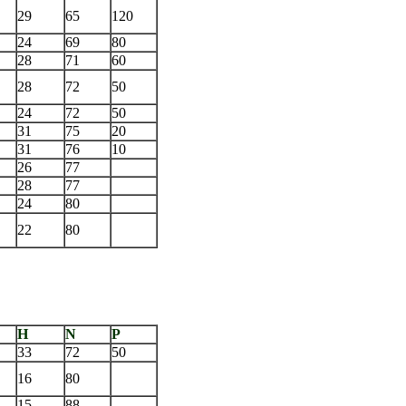
29
65
120
24
69
80
28
71
60
28
72
50
24
72
50
31
75
20
31
76
10
26
77
28
77
24
80
22
80
H
N
P
33
72
50
16
80
15
88