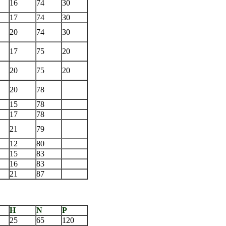
16
74
30
17
74
30
20
74
30
17
75
20
20
75
20
20
78
15
78
17
78
21
79
12
80
15
83
16
83
21
87
H
N
P
25
65
120