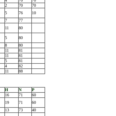
4
70
70
2
70
70
5
76
10
7
77
11
80
5
80
8
80
11
81
11
81
5
81
4
82
11
88
H
N
P
16
71
60
19
71
60
13
73
40