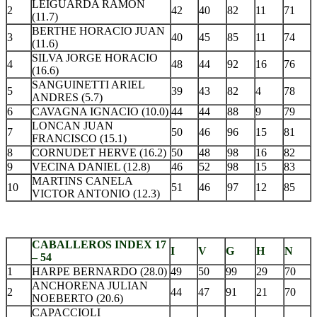
LEIGUARDA RAMON
2
42
40
82
11
71
(11.7)
BERTHE HORACIO JUAN
3
40
45
85
11
74
(11.6)
SILVA JORGE HORACIO
4
48
44
92
16
76
(16.6)
SANGUINETTI ARIEL
5
39
43
82
4
78
ANDRES (5.7)
6
CAVAGNA IGNACIO (10.0)
44
44
88
9
79
LONCAN JUAN
7
50
46
96
15
81
FRANCISCO (15.1)
8
CORNUDET HERVE (16.2)
50
48
98
16
82
9
VECINA DANIEL (12.8)
46
52
98
15
83
MARTINS CANELA
10
51
46
97
12
85
VICTOR ANTONIO (12.3)
.
CABALLEROS INDEX 17
I
V
G
H
N
– 54
1
HARPE BERNARDO (28.0)
49
50
99
29
70
ANCHORENA JULIAN
2
44
47
91
21
70
NOEBERTO (20.6)
CAPACCIOLI