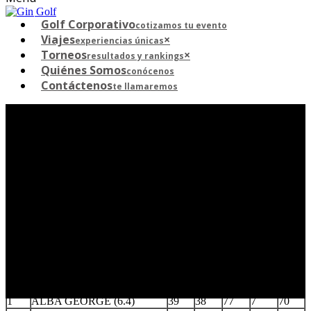
Golf Corporativo
cotizamos tu evento
Viajes
×
experiencias únicas
Torneos
×
resultados y rankings
Quiénes Somos
conócenos
Contáctenos
te llamaremos
Tortugas Country Club – 17 de
Noviembre del 2022
CABALLEROS INDEX -8
I
V
G
H
N
– 16.9
1
ALBA GEORGE (6.4)
39
38
77
7
70