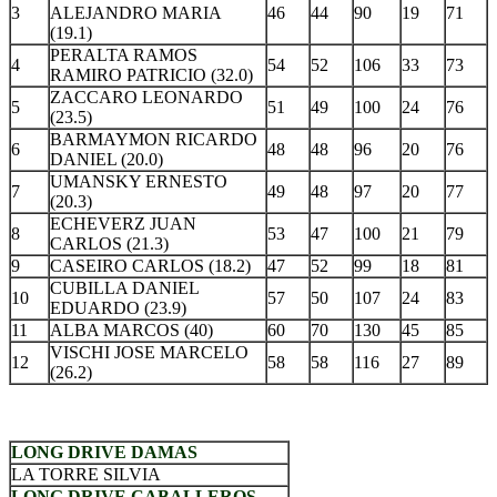
3
ALEJANDRO MARIA
46
44
90
19
71
(19.1)
PERALTA RAMOS
4
54
52
106
33
73
RAMIRO PATRICIO (32.0)
ZACCARO LEONARDO
5
51
49
100
24
76
(23.5)
BARMAYMON RICARDO
6
48
48
96
20
76
DANIEL (20.0)
UMANSKY ERNESTO
7
49
48
97
20
77
(20.3)
ECHEVERZ JUAN
8
53
47
100
21
79
CARLOS (21.3)
9
CASEIRO CARLOS (18.2)
47
52
99
18
81
CUBILLA DANIEL
10
57
50
107
24
83
EDUARDO (23.9)
11
ALBA MARCOS (40)
60
70
130
45
85
VISCHI JOSE MARCELO
12
58
58
116
27
89
(26.2)
.
LONG DRIVE DAMAS
LA TORRE SILVIA
LONG DRIVE CABALLEROS