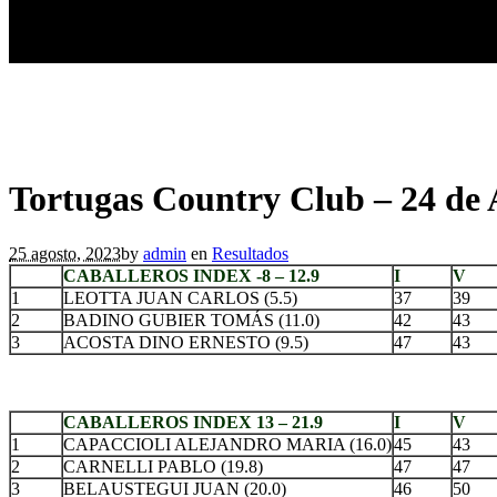
Tortugas Country Club – 24 de 
25 agosto, 2023
by
admin
en
Resultados
CABALLEROS INDEX -8 – 12.9
I
V
1
LEOTTA JUAN CARLOS (5.5)
37
39
2
BADINO GUBIER TOMÁS (11.0)
42
43
3
ACOSTA DINO ERNESTO (9.5)
47
43
.
CABALLEROS INDEX 13 – 21.9
I
V
1
CAPACCIOLI ALEJANDRO MARIA (16.0)
45
43
2
CARNELLI PABLO (19.8)
47
47
3
BELAUSTEGUI JUAN (20.0)
46
50