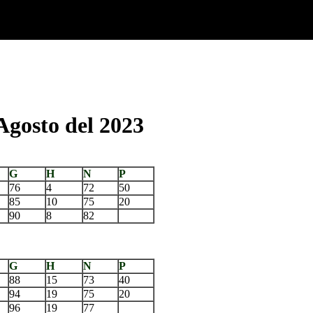
Agosto del 2023
G
H
N
P
76
4
72
50
85
10
75
20
90
8
82
G
H
N
P
88
15
73
40
94
19
75
20
96
19
77