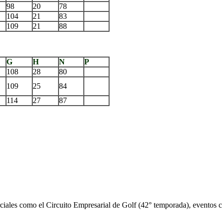
98
20
78
104
21
83
109
21
88
G
H
N
P
108
28
80
109
25
84
114
27
87
iales como el Circuito Empresarial de Golf (42° temporada), eventos cor