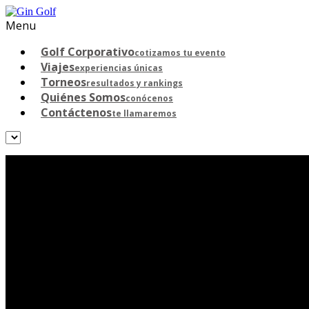
Menu
Golf Corporativo
cotizamos tu evento
Viajes
experiencias únicas
Torneos
resultados y rankings
Quiénes Somos
conócenos
Contáctenos
te llamaremos