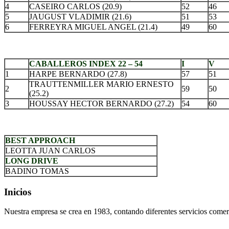
4
CASEIRO CARLOS (20.9)
52
46
5
JAUGUST VLADIMIR (21.6)
51
53
6
FERREYRA MIGUEL ANGEL (21.4)
49
60
.
CABALLEROS INDEX 22 – 54
I
V
1
HARPE BERNARDO (27.8)
57
51
TRAUTTENMILLER MARIO ERNESTO
2
59
50
(25.2)
3
HOUSSAY HECTOR BERNARDO (27.2)
54
60
.
BEST APPROACH
LEOTTA JUAN CARLOS
LONG DRIVE
BADINO TOMAS
Inicios
Nuestra empresa se crea en 1983, contando diferentes servicios comerc