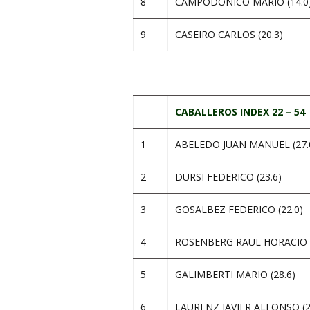
8
CAMPODONICO MARIO (14.0
9
CASEIRO CARLOS (20.3)
.
CABALLEROS INDEX 22 – 54
1
ABELEDO JUAN MANUEL (27.
2
DURSI FEDERICO (23.6)
3
GOSALBEZ FEDERICO (22.0)
4
ROSENBERG RAUL HORACIO (
5
GALIMBERTI MARIO (28.6)
6
LAURENZ JAVIER ALFONSO (2