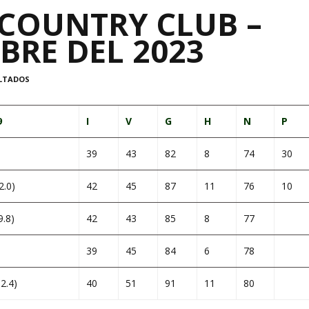
COUNTRY CLUB –
BRE DEL 2023
LTADOS
9
I
V
G
H
N
P
39
43
82
8
74
30
.0)
42
45
87
11
76
10
.8)
42
43
85
8
77
39
45
84
6
78
2.4)
40
51
91
11
80