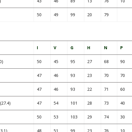
)
43
46
89
13
76
10
50
49
99
20
79
I
V
G
H
N
P
0)
50
45
95
27
68
90
47
46
93
23
70
70
47
46
93
22
71
60
27.4)
47
54
101
28
73
40
50
53
103
29
74
30
3.1)
48
51
99
23
76
10