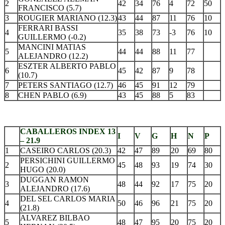
2
42
34
76
4
72
50
FRANCISCO (5.7)
3
ROUGIER MARIANO (12.3)
43
44
87
11
76
10
FERRARI BASSI
4
35
38
73
-3
76
10
GUILLERMO (-0.2)
MANCINI MATIAS
5
44
44
88
11
77
ALEJANDRO (12.2)
ESZTER ALBERTO PABLO
6
45
42
87
9
78
(10.7)
7
PETERS SANTIAGO (12.7)
46
45
91
12
79
8
CHEN PABLO (6.9)
43
45
88
5
83
.
CABALLEROS INDEX 13
I
V
G
H
N
P
– 21.9
1
CASEIRO CARLOS (20.3)
42
47
89
20
69
80
PERSICHINI GUILLERMO
2
45
48
93
19
74
30
HUGO (20.0)
DUGGAN RAMON
3
48
44
92
17
75
20
ALEJANDRO (17.6)
DEL SEL CARLOS MARIA
4
50
46
96
21
75
20
(21.8)
ALVAREZ BILBAO
5
48
47
95
20
75
20