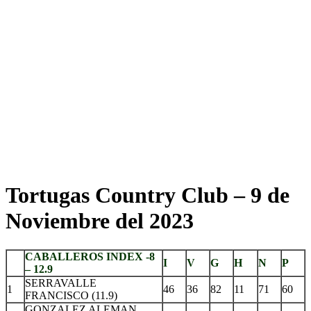
Tortugas Country Club – 9 de
Noviembre del 2023
CABALLEROS INDEX -8
I
V
G
H
N
P
– 12.9
SERRAVALLE
1
46
36
82
11
71
60
FRANCISCO (11.9)
GONZALEZ ALEMAN