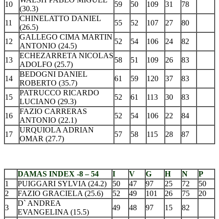
10
59
50
109
31
78
(30.3)
CHINELATTO DANIEL
11
55
52
107
27
80
(26.5)
GALLEGO CIMA MARTIN
12
52
54
106
24
82
ANTONIO (24.5)
ECHEZARRETA NICOLAS
13
58
51
109
26
83
ADOLFO (25.7)
BEDOGNI DANIEL
14
61
59
120
37
83
ROBERTO (35.7)
PATRUCCO RICARDO
15
52
61
113
30
83
LUCIANO (29.3)
FAZIO CARRERAS
16
52
54
106
22
84
ANTONIO (22.1)
URQUIOLA ADRIAN
17
57
58
115
28
87
OMAR (27.7)
.
DAMAS INDEX -8 – 54
I
V
G
H
N
P
1
PUIGGARI SYLVIA (24.2)
50
47
97
25
72
50
2
FAZIO GRACIELA (25.6)
52
49
101
26
75
20
D` ANDREA
3
49
48
97
15
82
EVANGELINA (15.5)