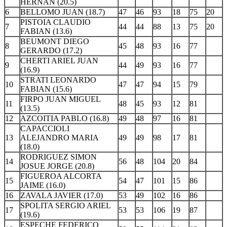
HERNAN (20.5)
6
BELLOMO JUAN (18.7)
47
46
93
18
75
20
PISTOIA CLAUDIO
7
44
44
88
13
75
20
FABIAN (13.6)
BEUMONT DIEGO
8
45
48
93
16
77
GERARDO (17.2)
CHERTI ARIEL JUAN
9
44
49
93
16
77
(16.9)
STRATI LEONARDO
10
47
47
94
15
79
FABIAN (15.6)
FIRPO JUAN MIGUEL
11
48
45
93
12
81
(13.5)
12
AZCOITIA PABLO (16.8)
49
48
97
16
81
CAPACCIOLI
13
ALEJANDRO MARIA
49
49
98
17
81
(18.0)
RODRIGUEZ SIMON
14
56
48
104
20
84
JOSUE JORGE (20.8)
FIGUEROA ALCORTA
15
54
47
101
15
86
JAIME (16.0)
16
ZAVALA JAVIER (17.0)
53
49
102
16
86
SPOLITA SERGIO ARIEL
17
53
53
106
19
87
(19.6)
ESPECHE FEDERICO