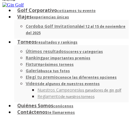
Golf Corporativo
cotizamos tu evento
Viajes
experiencias únicas
Cordoba Golf Invitational
del 12 al 15 de noviembre
del 2025
Torneos
resultados y rankings
Últimos resultados
scores y categorias
Ranking
por importantes premios
Fixture
próximos torneos
Galería
busca tus fotos
Elegí tu premio
conoce las diferentes opciones
Videos
de algunos de nuestros eventos
Nuestros Campeones
los ganadores de gin golf
Reglamento
de nuestros torneos
Quiénes Somos
conócenos
Contáctenos
te llamaremos