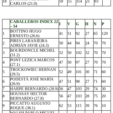
18
59
55
114
21
93
CARLOS (21.0)
.
CABALLEROS INDEX 22
I
V
G
H
N
P
– 54
BOTTINO HUGO
1
41
51
92
27
65
120
ERNESTO (26.6)
PIRES LARANJEIRA
2
50
44
94
24
70
70
ADRIÁN JAVIE (24.3)
BOURDONCLE MICHEL
3
52
50
102
32
70
70
(31.2)
PONT LEZICA MARCOS
4
47
50
97
27
70
70
(27.1)
TROCKOWIEC HERNAN
5
52
49
101
30
71
60
(29.5)
PODESTÁ JOSÉ MARÍA
6
47
51
98
27
71
60
(26.9)
7
HARPE BERNARDO (28.9)
56
47
103
29
74
30
HOUSSAY HECTOR
8
56
47
103
28
75
20
BERNARDO (27.8)
PICCATTO AUGUSTO
9
62
53
115
39
76
10
ROQUE (38.1)
WALSH PABLO MIGUEL