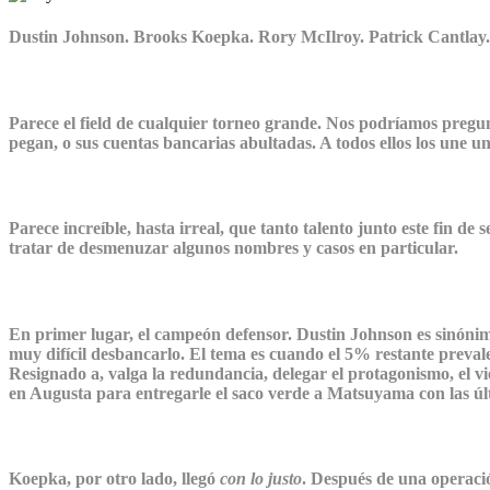
Dustin Johnson. Brooks Koepka. Rory McIlroy. Patrick Cantlay.
Parece el field de cualquier torneo grande. Nos podríamos pregu
pegan, o sus cuentas bancarias abultadas. A todos ellos los une u
Parece increíble, hasta irreal, que tanto talento junto este fin 
tratar de desmenuzar algunos nombres y casos en particular.
En primer lugar, el campeón defensor. Dustin Johnson es sinónimo 
muy difícil desbancarlo. El tema es cuando el 5% restante prevalec
Resignado a, valga la redundancia, delegar el protagonismo, el vie
en Augusta para entregarle el saco verde a Matsuyama con las úl
Koepka, por otro lado, llegó
con lo justo
. Después de una operaci