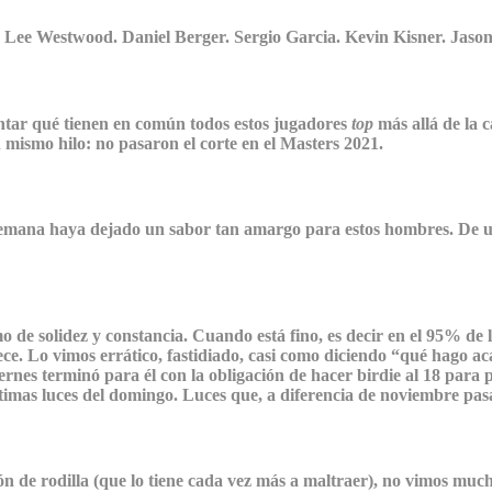
 Lee Westwood. Daniel Berger. Sergio Garcia. Kevin Kisner. Jaso
ntar qué tienen en común todos estos jugadores
top
más allá de la 
n mismo hilo: no pasaron el corte en el Masters 2021.
de semana haya dejado un sabor tan amargo para estos hombres. De u
de solidez y constancia. Cuando está fino, es decir en el 95% de l
e. Lo vimos errático, fastidiado, casi como diciendo “qué hago acá”.
rnes terminó para él con la obligación de hacer birdie al 18 para p
timas luces del domingo. Luces que, a diferencia de noviembre pasa
ón de rodilla (que lo tiene cada vez más a maltraer), no vimos m