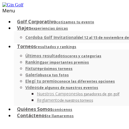
Menu
Golf Corporativo
cotizamos tu evento
Viajes
experiencias únicas
Cordoba Golf Invitational
del 12 al 15 de noviembre de
Torneos
resultados y rankings
Últimos resultados
scores y categorias
Ranking
por importantes premios
Fixture
próximos torneos
Galería
busca tus fotos
Elegí tu premio
conoce las diferentes opciones
Videos
de algunos de nuestros eventos
Nuestros Campeones
los ganadores de gin golf
Reglamento
de nuestros torneos
Quiénes Somos
conócenos
Contáctenos
te llamaremos