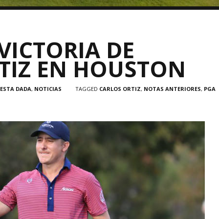
VICTORIA DE
TIZ EN HOUSTON
 ESTA DADA
,
NOTICIAS
TAGGED
CARLOS ORTIZ
,
NOTAS ANTERIORES
,
PGA