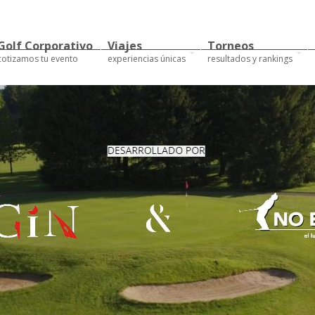
Golf Corporativo
Viajes
Torneos
cotizamos tu evento
experiencias únicas
resultados y rankings