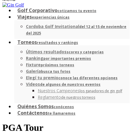
Golf Corporativo
cotizamos tu evento
Viajes
experiencias únicas
Cordoba Golf Invitational
del 12 al 15 de noviembre
del 2025
Torneos
resultados y rankings
Últimos resultados
scores y categorias
Ranking
por importantes premios
Fixture
próximos torneos
Galería
busca tus fotos
Elegí tu premio
conoce las diferentes opciones
Videos
de algunos de nuestros eventos
Nuestros Campeones
los ganadores de gin golf
Reglamento
de nuestros torneos
Quiénes Somos
conócenos
Contáctenos
te llamaremos
PGA Tour