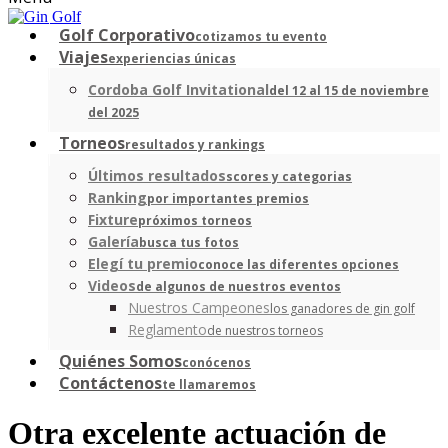
Golf Corporativo
cotizamos tu evento
Viajes
experiencias únicas
Cordoba Golf Invitational
del 12 al 15 de noviembre
del 2025
Torneos
resultados y rankings
Últimos resultados
scores y categorias
Ranking
por importantes premios
Fixture
próximos torneos
Galería
busca tus fotos
Elegí tu premio
conoce las diferentes opciones
Videos
de algunos de nuestros eventos
Nuestros Campeones
los ganadores de gin golf
Reglamento
de nuestros torneos
Quiénes Somos
conócenos
Contáctenos
te llamaremos
Otra excelente actuación de