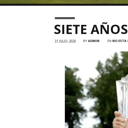
SIETE AÑO
31 JULIO, 2020
BY
ADMIN
EN
NO ESTA