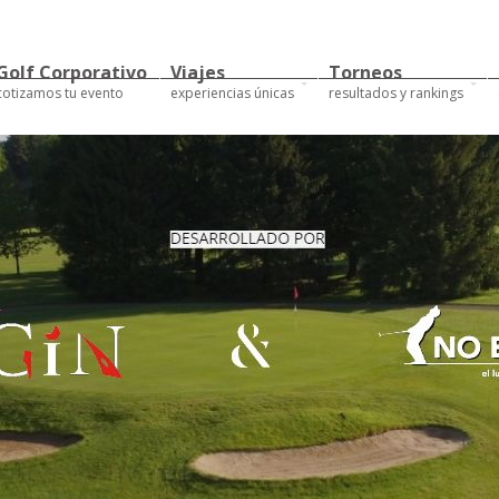
Golf Corporativo
Viajes
Torneos
cotizamos tu evento
experiencias únicas
resultados y rankings