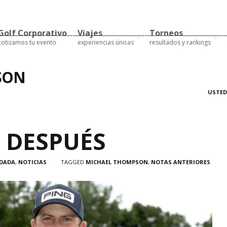
Golf Corporativo
Viajes
Torneos
cotizamos tu evento
experiencias únicas
resultados y rankings
SON
USTED
S DESPUÉS
 DADA
,
NOTICIAS
TAGGED
MICHAEL THOMPSON
,
NOTAS ANTERIORES