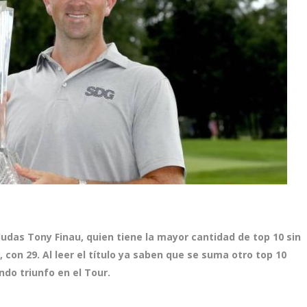
n dudas Tony Finau, quien tiene la mayor cantidad de top 10 sin
 con 29. Al leer el título ya saben que se suma otro top 10
ndo triunfo en el Tour.