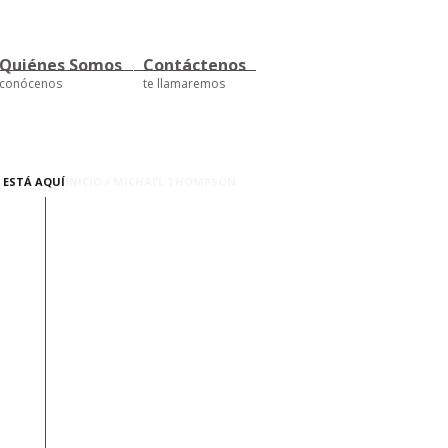
Quiénes Somos
Contáctenos
conócenos
te llamaremos
 ESTÁ AQUÍ
INICIO
/
MICHAEL THOMPSON