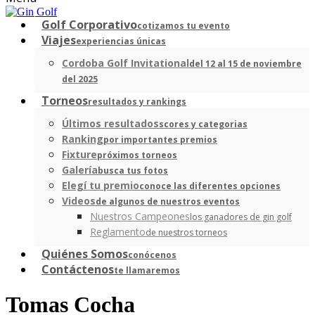
Golf Corporativo
cotizamos tu evento
Viajes
experiencias únicas
Cordoba Golf Invitational
del 12 al 15 de noviembre
del 2025
Torneos
resultados y rankings
Últimos resultados
scores y categorias
Ranking
por importantes premios
Fixture
próximos torneos
Galería
busca tus fotos
Elegí tu premio
conoce las diferentes opciones
Videos
de algunos de nuestros eventos
Nuestros Campeones
los ganadores de gin golf
Reglamento
de nuestros torneos
Quiénes Somos
conócenos
Contáctenos
te llamaremos
Tomas Cocha