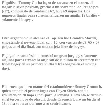
El golfista Tommy Cocha logro destacarse en el torneo, al
lograr la sexta posición, gracias a un score final de 199 golpes
(-17), compuesto de rondas de 67, 63 y 69 impactos. Los
números finales para su semana fueron un águila, 19 birdies y
solamente 4 bogeys.
Otro argentino que alcanzo el Top Ten fue Leandro Marelli,
empatando el noveno lugar con -15, con vueltas de 69, 65 y 67
golpes en el día final, con una tarjeta libre de bogeys.
El jugador santafesino demostró un gran juego, y solamente
algunos pocos errores lo alejaron de la punta del certamen (un
triple bogey en su primera vuelta y tres bogeys en el moving
day).
El torneo quedo en manos del estadounidense Stoney Crounch,
quien empato el primer lugar con Hayen Shieh, con un
resultado de 20 bajo el par para la semana. El evento se definió
en el tercer hoyo de playoff, donde Crounch logro un birdie al
18, para superar por uno a su contrincante.